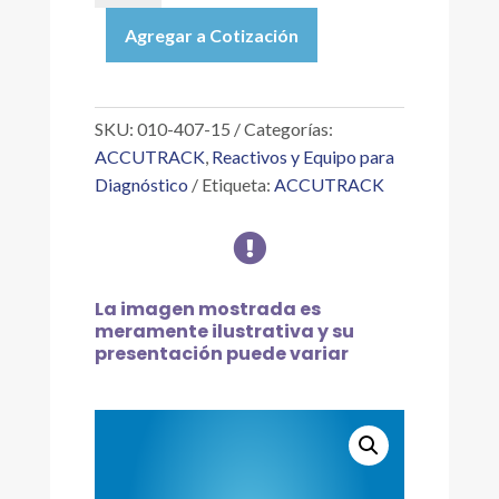
15
Agregar a Cotización
|
ADAPTADOR
DE
CORRIENTE
SKU:
010-407-15
Categorías:
15V
ACCUTRACK
,
Reactivos y Equipo para
THROMBOSTAT
Diagnóstico
Etiqueta:
ACCUTRACK
2
cantidad

La imagen mostrada es
meramente ilustrativa y su
presentación puede variar