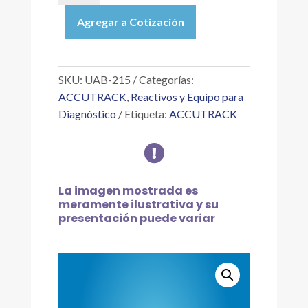
|
Agregar a Cotización
UA
CONTROL,
NIVEL
2
SKU:
UAB-215
Categorías:
CONTROLES
ACCUTRACK
,
Reactivos y Equipo para
PARA
Diagnóstico
Etiqueta:
ACCUTRACK
UROANÁLISIS,
6X15ML

cantidad
La imagen mostrada es
meramente ilustrativa y su
presentación puede variar