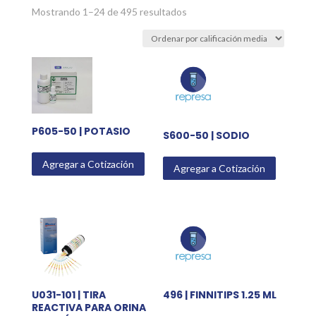
Sorted
Mostrando 1–24 de 495 resultados
by
average
rating
P605-50 | POTASIO
S600-50 | SODIO
Agregar a Cotización
Agregar a Cotización
U031-101 | TIRA
496 | FINNITIPS 1.25 ML
REACTIVA PARA ORINA