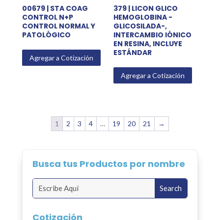
00679 | STA COAG
379 | LICON GLICO
CONTROL N+P
HEMOGLOBINA -
CONTROL NORMAL Y
GLICOSILADA-,
PATOLÓGICO
INTERCAMBIO IÓNICO
EN RESINA, INCLUYE
ESTÁNDAR
Agregar a Cotización
Agregar a Cotización
1
2
3
4
…
19
20
21
→
Busca tus Productos por nombre
Cotización