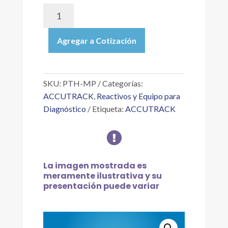
PTH-
MP
|
Agregar a Cotización
TRI-
LEVEL
MULTIPACK
PTH
SKU:
PTH-MP
Categorías:
CONTROL
ACCUTRACK
,
Reactivos y Equipo para
PARA
Diagnóstico
Etiqueta:
ACCUTRACK
EL
MONITOREO

DE
HORMONA
PARATIROIDEA,
La imagen mostrada es
6X3
meramente ilustrativa y su
ML
presentación puede variar
cantidad