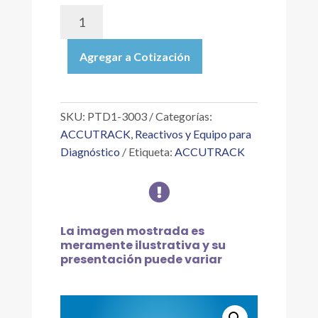
PTD1-
3003
|
Agregar a Cotización
PAR®
TDM
(ASSAYED),
LEVEL
SKU:
PTD1-3003
Categorías:
3
ACCUTRACK
,
Reactivos y Equipo para
CONTROL
Diagnóstico
Etiqueta:
ACCUTRACK
DE
DROGAS

TERAPÉUTICAS
E
INMUNOENSAYOS,
La imagen mostrada es
6X5ML
meramente ilustrativa y su
cantidad
presentación puede variar