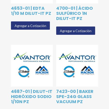
4653-01 | EDTA
4700-01 | ÁCIDO
1/10 M DILUT-IT PZ
SULFÚRICO 1N
DILUT-IT PZ
Agregar a Cotización
Agregar a Cotización
4687-01 | DILUT-IT
7423-00 | BAKER
HIDRÓXIDO SODIO
SPE-24G GLASS
1/10N PZ
VACUUM PZ