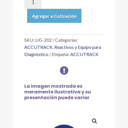
202
|
Agregar a Cotización
LIQUIMMUNE®,
LEVEL
2
CONTROLES
SKU:
LIG-202
Categorías:
DE
ACCUTRACK
,
Reactivos y Equipo para
INMUNOENSAYOS,
Diagnóstico
Etiqueta:
ACCUTRACK
6X5ML
cantidad

La imagen mostrada es
meramente ilustrativa y su
presentación puede variar