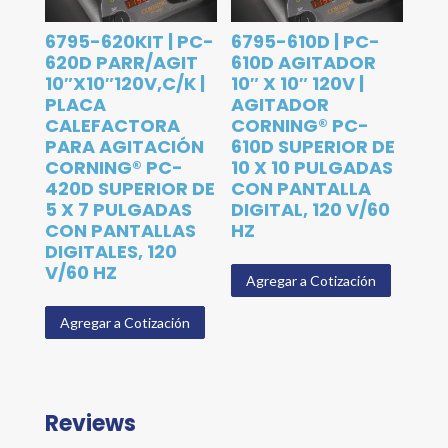
6795-620KIT | PC-
6795-610D | PC-
620D PARR/AGIT
610D AGITADOR
10″X10″120V,C/K |
10″ X 10″ 120V |
PLACA
AGITADOR
CALEFACTORA
CORNING® PC-
PARA AGITACIÓN
610D SUPERIOR DE
CORNING® PC-
10 X 10 PULGADAS
420D SUPERIOR DE
CON PANTALLA
5 X 7 PULGADAS
DIGITAL, 120 V/60
CON PANTALLAS
HZ
DIGITALES, 120
V/60 HZ
Agregar a Cotización
Agregar a Cotización
Reviews