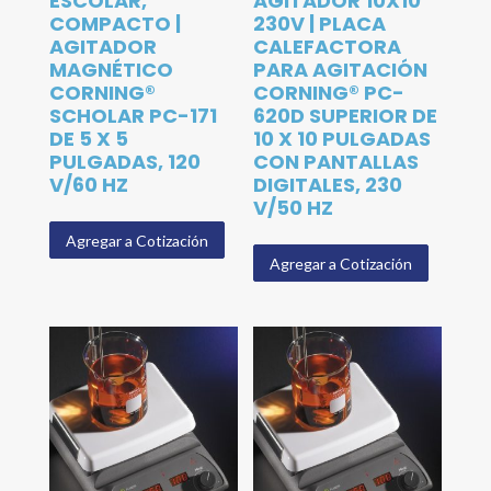
ESCOLAR,
AGITADOR 10X10
COMPACTO |
230V | PLACA
AGITADOR
CALEFACTORA
MAGNÉTICO
PARA AGITACIÓN
CORNING®
CORNING® PC-
SCHOLAR PC-171
620D SUPERIOR DE
DE 5 X 5
10 X 10 PULGADAS
PULGADAS, 120
CON PANTALLAS
V/60 HZ
DIGITALES, 230
V/50 HZ
Agregar a Cotización
Agregar a Cotización