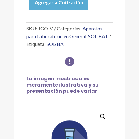
Agregar a Cotización
JUEGO
DE
VASOS
PARA
SKU:
JGO-V
Categorías:
Aparatos
J-
para Laboratorio en General
,
SOL-BAT
40
Etiqueta:
SOL-BAT
(4
PIEZAS)

cantidad
La imagen mostrada es
meramente ilustrativa y su
presentación puede variar