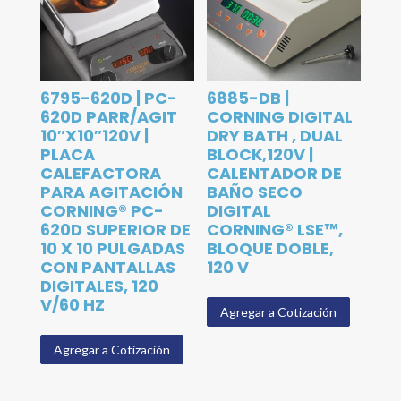
6795-620D | PC-
6885-DB |
620D PARR/AGIT
CORNING DIGITAL
10″X10″120V |
DRY BATH , DUAL
PLACA
BLOCK,120V |
CALEFACTORA
CALENTADOR DE
PARA AGITACIÓN
BAÑO SECO
CORNING® PC-
DIGITAL
620D SUPERIOR DE
CORNING® LSE™,
10 X 10 PULGADAS
BLOQUE DOBLE,
CON PANTALLAS
120 V
DIGITALES, 120
V/60 HZ
Agregar a Cotización
Agregar a Cotización