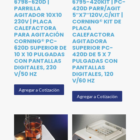
6798-620D |
6795-420KIT | PC-
PARRILLA
420D PARR/AGIT
AGITADOR 10X10
5″X7″120V,C/KIT |
230V | PLACA
CORNING® KIT DE
CALEFACTORA
PLACA
PARA AGITACIÓN
CALEFACTORA
CORNING® PC-
AGITADORA
620D SUPERIOR DE
SUPERIOR PC-
10 X 10 PULGADAS
420D DE 5 X 7
CON PANTALLAS
PULGADAS CON
DIGITALES, 230
PANTALLAS
V/50 HZ
DIGITALES, 120
V/60 HZ
Agregar a Cotización
Agregar a Cotización