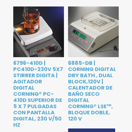
6796-410D |
6885-DB |
PC410D-230V 5X7
CORNING DIGITAL
STIRRER DIGITA |
DRY BATH , DUAL
AGITADOR
BLOCK,120V |
DIGITAL
CALENTADOR DE
CORNING® PC-
BAÑO SECO
410D SUPERIOR DE
DIGITAL
5 X 7 PULGADAS
CORNING® LSE™,
CON PANTALLA
BLOQUE DOBLE,
DIGITAL, 230 V/50
120 V
HZ