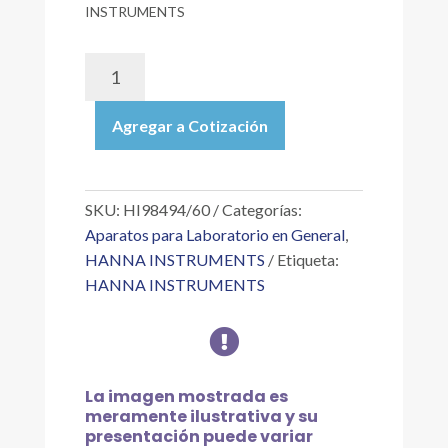
INSTRUMENTS
HI98494/60
|
MEDIDOR
Agregar a Cotización
MULTIPARAMÉTRICO
PORTÁTIL
CON
BLUETOOTH®
SKU:
HI98494/60
Categorías:
PARA
Aparatos para Laboratorio en General
,
PH/CE/OPDO
HANNA INSTRUMENTS
Etiqueta:
CON
HANNA INSTRUMENTS
CABLE
DE

SONDA
DE
60
La imagen mostrada es
METROS
meramente ilustrativa y su
cantidad
presentación puede variar