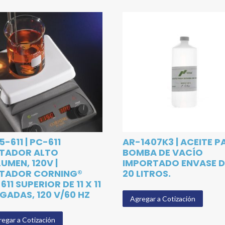
5-611 | PC-611
AR-1407K3 | ACEITE P
ITADOR ALTO
BOMBA DE VACÍO
UMEN, 120V |
IMPORTADO ENVASE D
ITADOR CORNING®
20 LITROS.
611 SUPERIOR DE 11 X 11
GADAS, 120 V/60 HZ
Agregar a Cotización
egar a Cotización