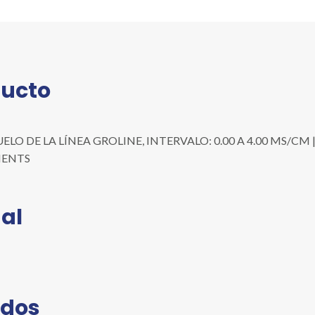
LÍNEA
GROLINE,
INTERVALO:
0.00
A
ducto
4.00
MS/CM
cantidad
O DE LA LÍNEA GROLINE, INTERVALO: 0.00 A 4.00 MS/CM | Pr
UMENTS
al
ados