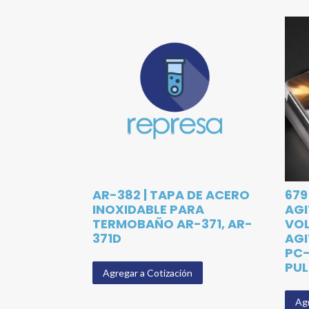
AR-382 | TAPA DE ACERO
679
INOXIDABLE PARA
AG
TERMOBAÑO AR-371, AR-
VOL
371D
AG
PC-
PUL
Agregar a Cotización
Agr