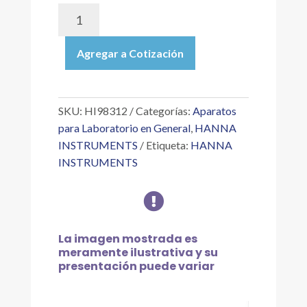
HI98312
|
MEDIDOR
Agregar a Cotización
DE
BOLSILLO
DIST®
6
SKU:
HI98312
Categorías:
Aparatos
DE
para Laboratorio en General
,
HANNA
CE/TDS/TEMPERATURA,
INSTRUMENTS
Etiqueta:
HANNA
INTERVALO
INSTRUMENTS
DE
CE:

0.00
A
20.00
La imagen mostrada es
MS/CM
meramente ilustrativa y su
cantidad
presentación puede variar