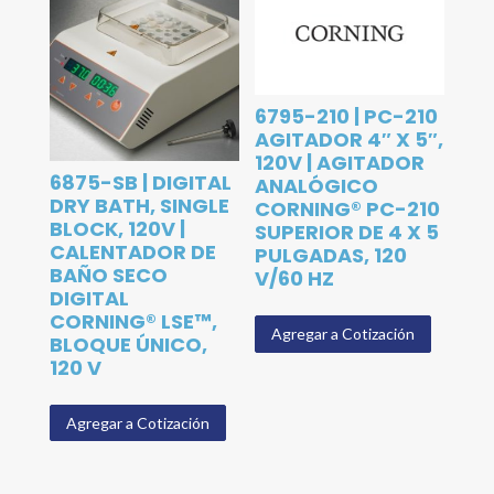
6795-210 | PC-210
AGITADOR 4″ X 5″,
120V | AGITADOR
6875-SB | DIGITAL
ANALÓGICO
DRY BATH, SINGLE
CORNING® PC-210
BLOCK, 120V |
SUPERIOR DE 4 X 5
CALENTADOR DE
PULGADAS, 120
BAÑO SECO
V/60 HZ
DIGITAL
CORNING® LSE™,
Agregar a Cotización
BLOQUE ÚNICO,
120 V
Agregar a Cotización