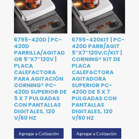
6795-420D | PC-
6795-420KIT | PC-
420D
420D PARR/AGIT
PARRILLA/AGITAD
5″X7″120V,C/KIT |
OR 5″X7″120V |
CORNING® KIT DE
PLACA
PLACA
CALEFACTORA
CALEFACTORA
PARA AGITACIÓN
AGITADORA
CORNING® PC-
SUPERIOR PC-
420D SUPERIOR DE
420D DE 5 X 7
5 X 7 PULGADAS
PULGADAS CON
CON PANTALLAS
PANTALLAS
DIGITALES, 120
DIGITALES, 120
V/60 HZ
V/60 HZ
Agregar a Cotización
Agregar a Cotización