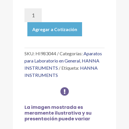
HI983044
|
MEDIDOR
Agregar a Cotización
DE
BOLSILLO
POOL
LINE
SKU:
HI983044
Categorías:
Aparatos
DIST®
para Laboratorio en General
,
HANNA
4
INSTRUMENTS
Etiqueta:
HANNA
DE
INSTRUMENTS
CE
CON

SONDA
HI73304,
INTERVALO
La imagen mostrada es
0
meramente ilustrativa y su
A
presentación puede variar
19.99