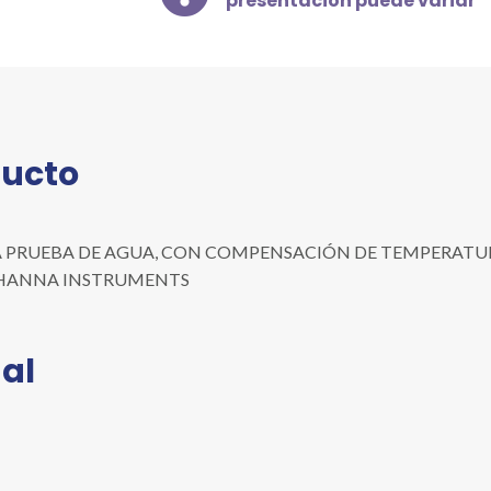
presentación puede variar
AGUA,
CON
COMPENSACIÓN
DE
TEMPERATURA,
10.00
ducto
PPT
(G/L)
cantidad
A PRUEBA DE AGUA, CON COMPENSACIÓN DE TEMPERATURA, 10.
nea: HANNA INSTRUMENTS
al