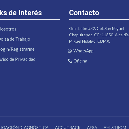
ks de Interés
Contacto
Gral. León #32. Col. San Miguel
Nosotros
Chapultepec. CP: 11850. Alcaldía
Bolsa de Trabajo
Miguel Hidalgo. CDMX.
Login/Registrarme
WhatsApp
Aviso de Privacidad
Oficina
STIGACIÓN DIAGNÓSTICA
ACCUTRACK
AESA
AHLSTROM