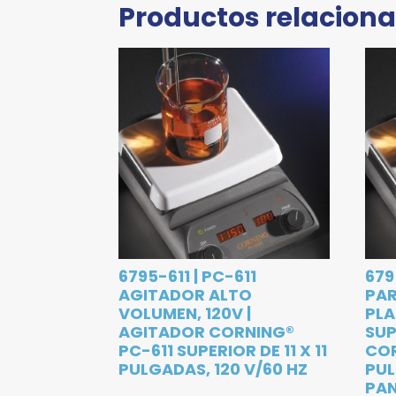
Productos relacion
6795-611 | PC-611
679
AGITADOR ALTO
PAR
VOLUMEN, 120V |
PL
AGITADOR CORNING®
SUP
PC-611 SUPERIOR DE 11 X 11
COR
PULGADAS, 120 V/60 HZ
PU
PAN