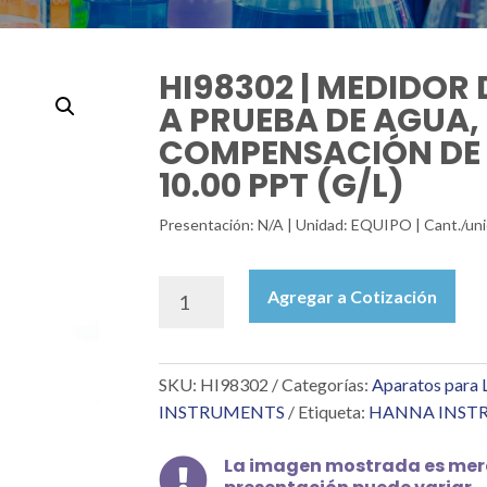
HI98302 | MEDIDOR 
A PRUEBA DE AGUA,
COMPENSACIÓN DE
10.00 PPT (G/L)
Presentación: N/A | Unidad: EQUIPO | Cant./
HI98302
Agregar a Cotización
|
MEDIDOR
DE
SKU:
HI98302
Categorías:
Aparatos para 
BOLSILLO
DIST2,
INSTRUMENTS
Etiqueta:
HANNA INST
A
PRUEBA
La imagen mostrada es mera

DE