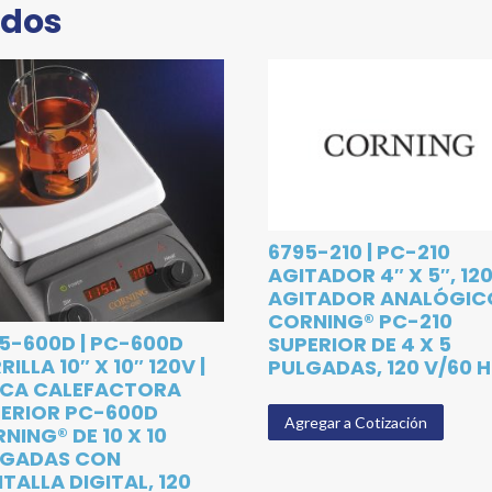
ados
6795-210 | PC-210
AGITADOR 4″ X 5″, 120
AGITADOR ANALÓGIC
CORNING® PC-210
5-600D | PC-600D
SUPERIOR DE 4 X 5
RILLA 10″ X 10″ 120V |
PULGADAS, 120 V/60 
ACA CALEFACTORA
ERIOR PC-600D
Agregar a Cotización
NING® DE 10 X 10
LGADAS CON
TALLA DIGITAL, 120