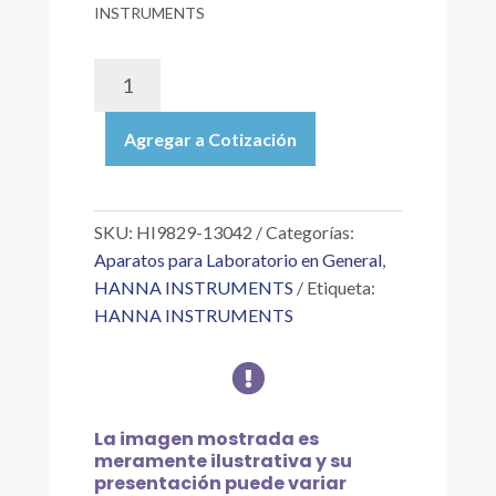
INSTRUMENTS
HI9829-
13042
|
Agregar a Cotización
MEDIDOR
MULTIPARAMÉTRICO
PH/ORP,
CE,
SKU:
HI9829-13042
Categorías:
OD,
Aparatos para Laboratorio en General
,
TURBIDEZ,
HANNA INSTRUMENTS
Etiqueta:
GPS,
HANNA INSTRUMENTS
SONDA
C/REGISTRO,

4
M
CABLE,
La imagen mostrada es
MALETÍN,
meramente ilustrativa y su
230V
presentación puede variar