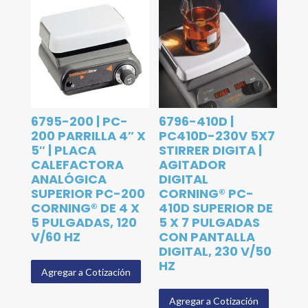
6795-200 | PC-
6796-410D |
200 PARRILLA 4″ X
PC410D-230V 5X7
5″ | PLACA
STIRRER DIGITA |
CALEFACTORA
AGITADOR
ANALÓGICA
DIGITAL
SUPERIOR PC-200
CORNING® PC-
CORNING® DE 4 X
410D SUPERIOR DE
5 PULGADAS, 120
5 X 7 PULGADAS
V/60 HZ
CON PANTALLA
DIGITAL, 230 V/50
HZ
Agregar a Cotización
Agregar a Cotización