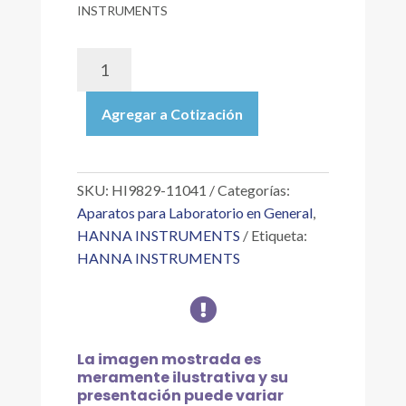
INSTRUMENTS
HI9829-
11041
|
Agregar a Cotización
MEDIDOR
MULTIPARAMÉTRICO
PH/ORP,
CE,
SKU:
HI9829-11041
Categorías:
OD,
Aparatos para Laboratorio en General
,
TURBIDEZ,
HANNA INSTRUMENTS
Etiqueta:
C/GPS,
HANNA INSTRUMENTS
SONDA
C/4

METROS
CABLE,
MALETÍN,
La imagen mostrada es
115V
meramente ilustrativa y su
cantidad
presentación puede variar