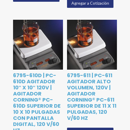
Agregar a Cotización
6795-610D | PC-
6795-611 | PC-611
610D AGITADOR
AGITADOR ALTO
10″ X 10″ 120V |
VOLUMEN, 120V |
AGITADOR
AGITADOR
CORNING® PC-
CORNING® PC-611
610D SUPERIOR DE
SUPERIOR DE 11 X 11
10 X 10 PULGADAS
PULGADAS, 120
CON PANTALLA
V/60 HZ
DIGITAL, 120 V/60