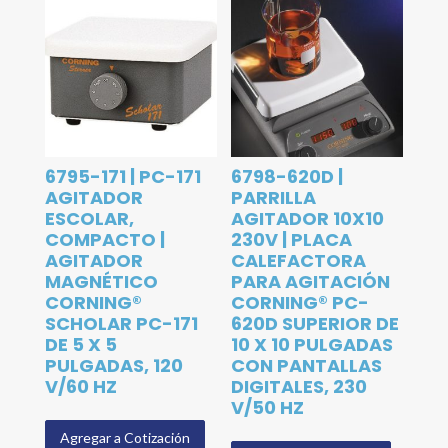
6795-171 | PC-171
6798-620D |
AGITADOR
PARRILLA
ESCOLAR,
AGITADOR 10X10
COMPACTO |
230V | PLACA
AGITADOR
CALEFACTORA
MAGNÉTICO
PARA AGITACIÓN
CORNING®
CORNING® PC-
SCHOLAR PC-171
620D SUPERIOR DE
DE 5 X 5
10 X 10 PULGADAS
PULGADAS, 120
CON PANTALLAS
V/60 HZ
DIGITALES, 230
V/50 HZ
Agregar a Cotización