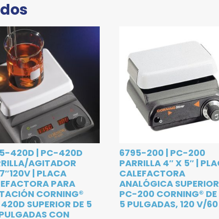
ados
5-420D | PC-420D
6795-200 | PC-200
RILLA/AGITADOR
PARRILLA 4″ X 5″ | PL
7″120V | PLACA
CALEFACTORA
LEFACTORA PARA
ANALÓGICA SUPERIO
TACIÓN CORNING®
PC-200 CORNING® DE 
420D SUPERIOR DE 5
5 PULGADAS, 120 V/60
 PULGADAS CON