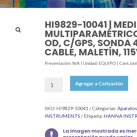
HI9829-10041 | MED
MULTIPARAMÉTRICO 
OD, C/GPS, SONDA 
CABLE, MALETÍN, 11
Presentación: N/A | Unidad: EQUIPO | Cant./
HI9829-
Agregar a Cotización
10041
|
MEDIDOR
SKU:
HI9829-10041
Categorías:
Aparatos
MULTIPARAMÉTRICO
DE
INSTRUMENTS
Etiqueta:
HANNA INST
PH/ORP,
CE,
La imagen mostrada es mera

OD,