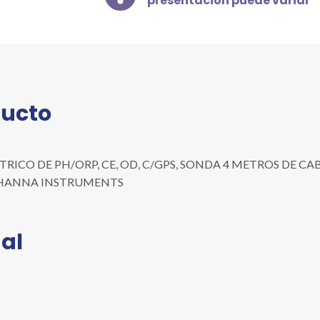
presentación puede variar
C/GPS,
SONDA
4
METROS
DE
CABLE,
ducto
MALETÍN,
115V
cantidad
CO DE PH/ORP, CE, OD, C/GPS, SONDA 4 METROS DE CABLE, 
nea: HANNA INSTRUMENTS
al