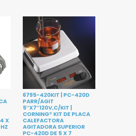
6795-420KIT | PC-420D
ACA
PARR/AGIT
5″X7″120V,C/KIT |
R
CORNING® KIT DE PLACA
4 X
CALEFACTORA
 HZ
AGITADORA SUPERIOR
PC-420D DE 5 X 7