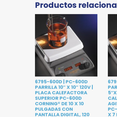
Productos relacion
6795-600D | PC-600D
679
PARRILLA 10″ X 10″ 120V |
PAR
PLACA CALEFACTORA
5″X
SUPERIOR PC-600D
CA
CORNING® DE 10 X 10
AGI
PULGADAS CON
PC-
PANTALLA DIGITAL, 120
X 7