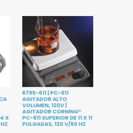
6795-611 | PC-611
ACA
AGITADOR ALTO
VOLUMEN, 120V |
R
AGITADOR CORNING®
4 X
PC-611 SUPERIOR DE 11 X 11
 HZ
PULGADAS, 120 V/60 HZ