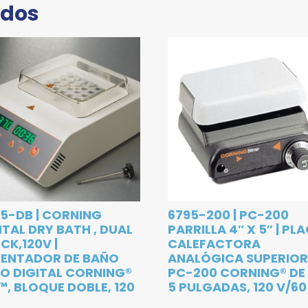
ados
5-DB | CORNING
6795-200 | PC-200
ITAL DRY BATH , DUAL
PARRILLA 4″ X 5″ | PL
CK,120V |
CALEFACTORA
LENTADOR DE BAÑO
ANALÓGICA SUPERIO
O DIGITAL CORNING®
PC-200 CORNING® DE 
™, BLOQUE DOBLE, 120
5 PULGADAS, 120 V/60