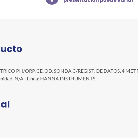
presentación puede variar
C/REGIST.
DE
DATOS,
4
METROS
DE
ducto
CABLE,
MALETÍN,
230V
cantidad
ICO PH/ORP, CE, OD, SONDA C/REGIST. DE DATOS, 4 METR
t./unidad: N/A | Línea: HANNA INSTRUMENTS
al