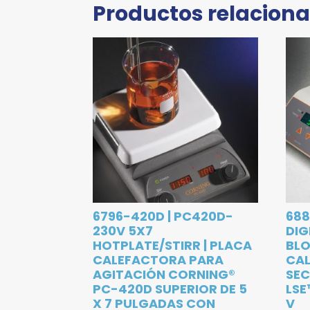
Productos relacion
6796-420D | PC420D-
688
230V 5X7
DIG
HOTPLATE/STIRR | PLACA
BLO
CALEFACTORA PARA
CA
AGITACIÓN CORNING®
SEC
PC-420D SUPERIOR DE 5
LSE
X 7 PULGADAS CON
V