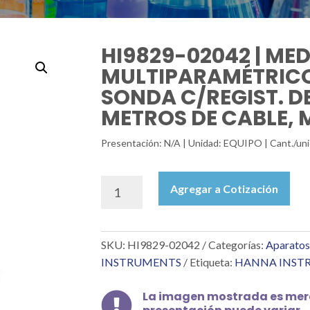
HI9829-02042 | ME
MULTIPARAMÉTRICO 
SONDA C/REGIST. D
METROS DE CABLE, 
Presentación: N/A | Unidad: EQUIPO | Cant./
HI9829-
Agregar a Cotización
02042
|
MEDIDOR
SKU:
HI9829-02042
Categorías:
Aparatos
MULTIPARAMÉTRICO
PH/ORP,
INSTRUMENTS
Etiqueta:
HANNA INST
CE,
OD,
La imagen mostrada es mera

SONDA