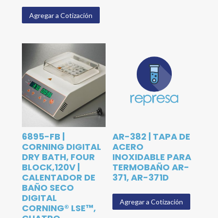
Agregar a Cotización
6895-FB |
AR-382 | TAPA DE
CORNING DIGITAL
ACERO
DRY BATH, FOUR
INOXIDABLE PARA
BLOCK,120V |
TERMOBAÑO AR-
CALENTADOR DE
371, AR-371D
BAÑO SECO
DIGITAL
Agregar a Cotización
CORNING® LSE™,