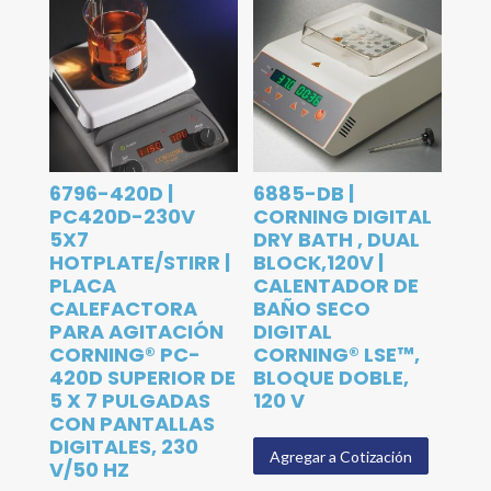
6796-420D |
6885-DB |
PC420D-230V
CORNING DIGITAL
5X7
DRY BATH , DUAL
HOTPLATE/STIRR |
BLOCK,120V |
PLACA
CALENTADOR DE
CALEFACTORA
BAÑO SECO
PARA AGITACIÓN
DIGITAL
CORNING® PC-
CORNING® LSE™,
420D SUPERIOR DE
BLOQUE DOBLE,
5 X 7 PULGADAS
120 V
CON PANTALLAS
DIGITALES, 230
Agregar a Cotización
V/50 HZ