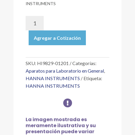
INSTRUMENTS
HI9829-
01201
|
Agregar a Cotización
MEDIDOR
MULTIPARAMÉTRICO
DE
PH/ORP,
SKU:
HI9829-01201
Categorías:
CE,
Aparatos para Laboratorio en General
,
OD,
HANNA INSTRUMENTS
Etiqueta:
TURBIDEZ,
HANNA INSTRUMENTS
SONDA
20

METROS
DE
CABLE,
La imagen mostrada es
MALETÍN,
meramente ilustrativa y su
115V
presentación puede variar