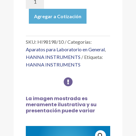
|
MEDIDOR
Agregar a Cotización
DE
OD
ÓPTICO
PORTÁTIL
SKU:
HI98198/10
Categorías:
OPDO
Aparatos para Laboratorio en General
,
CON
HANNA INSTRUMENTS
Etiqueta:
CABLE
HANNA INSTRUMENTS
DE
10

M
cantidad
La imagen mostrada es
meramente ilustrativa y su
presentación puede variar