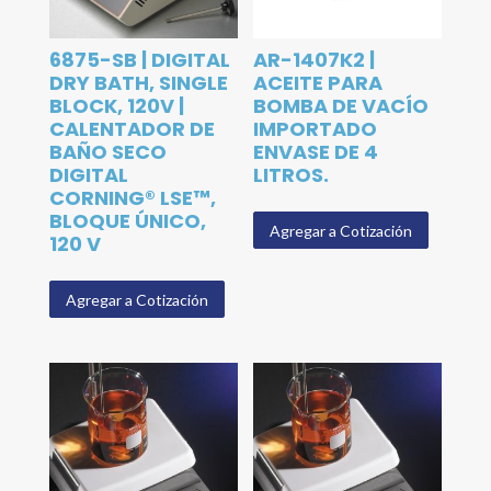
6875-SB | DIGITAL
AR-1407K2 |
DRY BATH, SINGLE
ACEITE PARA
BLOCK, 120V |
BOMBA DE VACÍO
CALENTADOR DE
IMPORTADO
BAÑO SECO
ENVASE DE 4
DIGITAL
LITROS.
CORNING® LSE™,
BLOQUE ÚNICO,
Agregar a Cotización
120 V
Agregar a Cotización