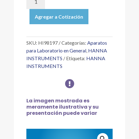
|
MEDIDOR
Agregar a Cotización
PROFESIONAL
DE
RESISTIVIDAD
CON
SKU:
HI98197
Categorías:
Aparatos
CELDA
para Laboratorio en General
,
HANNA
DE
INSTRUMENTS
Etiqueta:
HANNA
FLUJO
INSTRUMENTS
cantidad

La imagen mostrada es
meramente ilustrativa y su
presentación puede variar