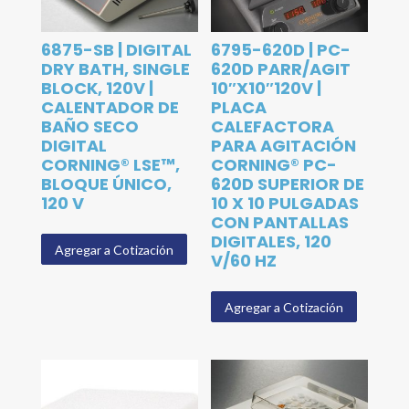
6875-SB | DIGITAL
6795-620D | PC-
DRY BATH, SINGLE
620D PARR/AGIT
BLOCK, 120V |
10″X10″120V |
CALENTADOR DE
PLACA
BAÑO SECO
CALEFACTORA
DIGITAL
PARA AGITACIÓN
CORNING® LSE™,
CORNING® PC-
BLOQUE ÚNICO,
620D SUPERIOR DE
120 V
10 X 10 PULGADAS
CON PANTALLAS
DIGITALES, 120
Agregar a Cotización
V/60 HZ
Agregar a Cotización