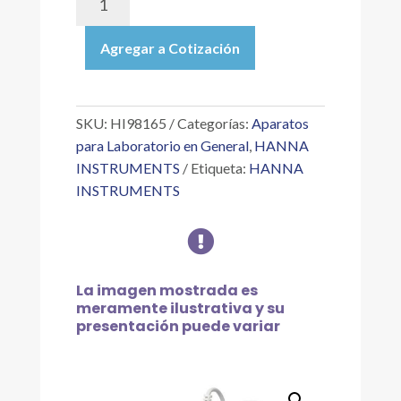
|
MEDIDOR
Agregar a Cotización
PROFESIONAL
PORTÁTIL
PARA
PH
SKU:
HI98165
Categorías:
Aparatos
DE
para Laboratorio en General
,
HANNA
QUESO
INSTRUMENTS
Etiqueta:
HANNA
cantidad
INSTRUMENTS

La imagen mostrada es
meramente ilustrativa y su
presentación puede variar