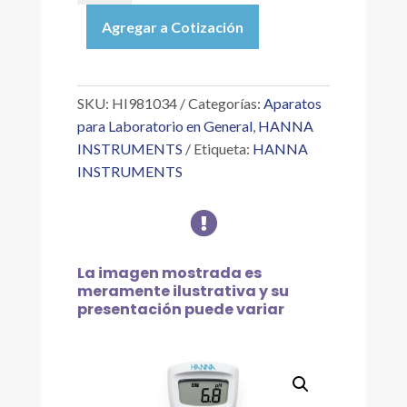
MEDIDOR
Agregar a Cotización
DE
BOLSILLO
FOODCARE
PARA
SKU:
HI981034
Categorías:
Aparatos
PH
para Laboratorio en General
,
HANNA
EN
INSTRUMENTS
Etiqueta:
HANNA
LECHE
INSTRUMENTS
cantidad

La imagen mostrada es
meramente ilustrativa y su
presentación puede variar