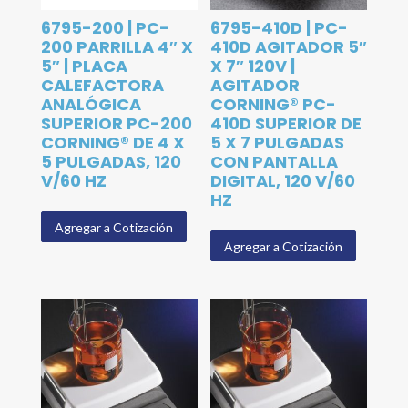
6795-200 | PC-
6795-410D | PC-
200 PARRILLA 4″ X
410D AGITADOR 5″
5″ | PLACA
X 7″ 120V |
CALEFACTORA
AGITADOR
ANALÓGICA
CORNING® PC-
SUPERIOR PC-200
410D SUPERIOR DE
CORNING® DE 4 X
5 X 7 PULGADAS
5 PULGADAS, 120
CON PANTALLA
V/60 HZ
DIGITAL, 120 V/60
HZ
Agregar a Cotización
Agregar a Cotización