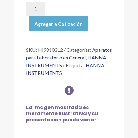
HI9810312
|
MEDIDOR
Agregar a Cotización
DE
BOLSILLO
HALO
2,
SKU:
HI9810312
Categorías:
Aparatos
INALÁMBRICO,
para Laboratorio en General
,
HANNA
CON
INSTRUMENTS
Etiqueta:
HANNA
ELECTRODO
INSTRUMENTS
ESPECIAL
PARA

CERVEZA
cantidad
La imagen mostrada es
meramente ilustrativa y su
presentación puede variar