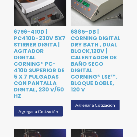
6796-410D |
6885-DB |
PC410D-230V 5X7
CORNING DIGITAL
STIRRER DIGITA |
DRY BATH , DUAL
AGITADOR
BLOCK,120V |
DIGITAL
CALENTADOR DE
CORNING® PC-
BAÑO SECO
410D SUPERIOR DE
DIGITAL
5 X 7 PULGADAS
CORNING® LSE™,
CON PANTALLA
BLOQUE DOBLE,
DIGITAL, 230 V/50
120 V
HZ
Agregar a Cotización
Agregar a Cotización