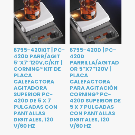
6795-420KIT | PC-
6795-420D | PC-
420D PARR/AGIT
420D
5″X7″120V,C/KIT |
PARRILLA/AGITAD
CORNING® KIT DE
OR 5″X7″120V |
PLACA
PLACA
CALEFACTORA
CALEFACTORA
AGITADORA
PARA AGITACIÓN
SUPERIOR PC-
CORNING® PC-
420D DE 5 X 7
420D SUPERIOR DE
PULGADAS CON
5 X 7 PULGADAS
PANTALLAS
CON PANTALLAS
DIGITALES, 120
DIGITALES, 120
V/60 HZ
V/60 HZ