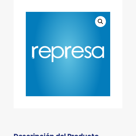
SERIE
HI97
cantidad