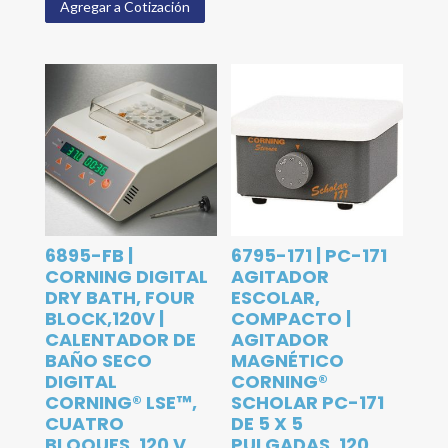
Agregar a Cotización
6895-FB |
6795-171 | PC-171
CORNING DIGITAL
AGITADOR
DRY BATH, FOUR
ESCOLAR,
BLOCK,120V |
COMPACTO |
CALENTADOR DE
AGITADOR
BAÑO SECO
MAGNÉTICO
DIGITAL
CORNING®
CORNING® LSE™,
SCHOLAR PC-171
CUATRO
DE 5 X 5
BLOQUES, 120 V
PULGADAS, 120