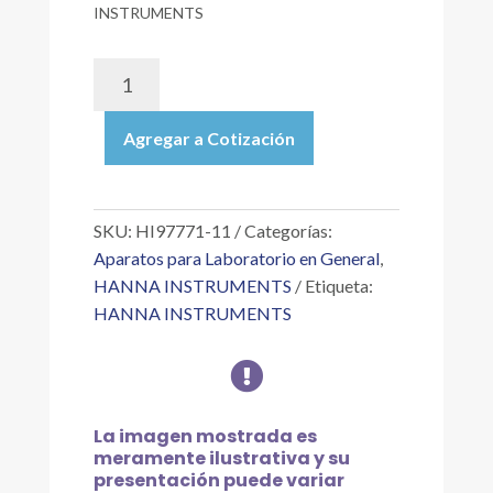
INSTRUMENTS
HI97771-
11
|
Agregar a Cotización
ESTÁNDARES
CAL
CHECK™
PARA
SKU:
HI97771-11
Categorías:
CLORO
Aparatos para Laboratorio en General
,
TOTAL
HANNA INSTRUMENTS
Etiqueta:
INTERVALO
HANNA INSTRUMENTS
ULTRA
ALTO

PARA
LOS
FOTÓMETROS
La imagen mostrada es
DE
meramente ilustrativa y su
LA
presentación puede variar