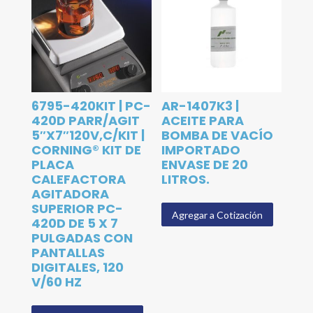
6795-420KIT | PC-
AR-1407K3 |
420D PARR/AGIT
ACEITE PARA
5″X7″120V,C/KIT |
BOMBA DE VACÍO
CORNING® KIT DE
IMPORTADO
PLACA
ENVASE DE 20
CALEFACTORA
LITROS.
AGITADORA
SUPERIOR PC-
Agregar a Cotización
420D DE 5 X 7
PULGADAS CON
PANTALLAS
DIGITALES, 120
V/60 HZ