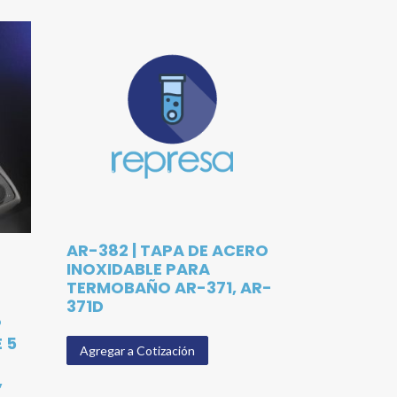
D
AR-382 | TAPA DE ACERO
INOXIDABLE PARA
TERMOBAÑO AR-371, AR-
371D
®
 5
Agregar a Cotización
,