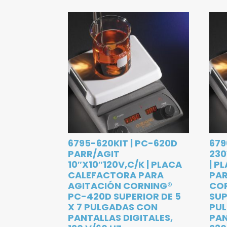
6795-620KIT | PC-620D
679
PARR/AGIT
230
10″X10″120V,C/K | PLACA
| P
CALEFACTORA PARA
PAR
AGITACIÓN CORNING®
CO
PC-420D SUPERIOR DE 5
SUP
X 7 PULGADAS CON
PU
PANTALLAS DIGITALES,
PAN