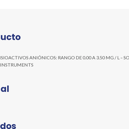
A
3.50
MG
/
L
ducto
-
SOLO
MEDIDOR
cantidad
OACTIVOS ANIÓNICOS: RANGO DE 0.00 A 3.50 MG / L – SOLO 
NNA INSTRUMENTS
al
ados