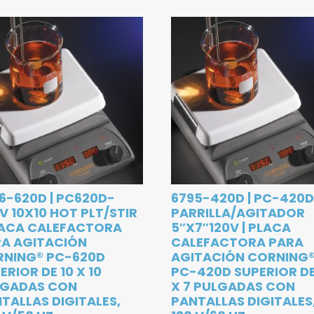
6-620D | PC620D-
6795-420D | PC-420
V 10X10 HOT PLT/STIR
PARRILLA/AGITADOR
LACA CALEFACTORA
5″X7″120V | PLACA
A AGITACIÓN
CALEFACTORA PARA
RNING® PC-620D
AGITACIÓN CORNING
ERIOR DE 10 X 10
PC-420D SUPERIOR DE
LGADAS CON
X 7 PULGADAS CON
TALLAS DIGITALES,
PANTALLAS DIGITALES