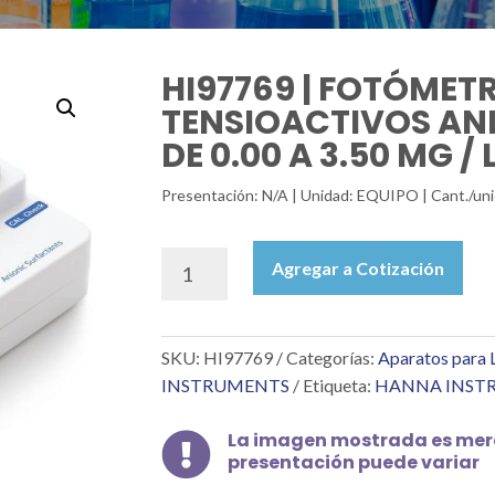
HI97769 | FOTÓMET
TENSIOACTIVOS AN
DE 0.00 A 3.50 MG /
Presentación: N/A | Unidad: EQUIPO | Cant./
HI97769
Agregar a Cotización
|
FOTÓMETRO
PORTÁTIL
SKU:
HI97769
Categorías:
Aparatos para 
DE
TENSIOACTIVOS
INSTRUMENTS
Etiqueta:
HANNA INST
ANIÓNICOS:
RANGO
La imagen mostrada es mera

DE
presentación puede variar
0.00