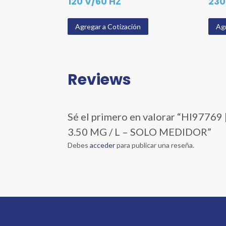
120 V/60 HZ
230
Agregar a Cotización
Agr
Reviews
Sé el primero en valorar “HI9
3.50 MG / L – SOLO MEDIDOR”
Debes
acceder
para publicar una reseña.