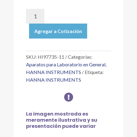
HI97735-
11
|
Agregar a Cotización
ESTÁNDARES
CAL
CHECK™
DE
SKU:
HI97735-11
Categorías:
DUREZA
Aparatos para Laboratorio en General
,
TOTAL
HANNA INSTRUMENTS
Etiqueta:
PARA
HANNA INSTRUMENTS
LOS
FOTÓMETROS

DE
LA
SERIE
La imagen mostrada es
HI97
meramente ilustrativa y su
cantidad
presentación puede variar