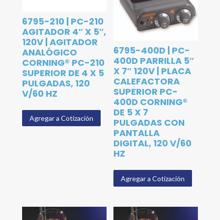
6795-210 | PC-210
AGITADOR 4″ X 5″,
120V | AGITADOR
6795-400D | PC-
ANALÓGICO
400D PARRILLA 5″
CORNING® PC-210
X 7″ 120V | PLACA
SUPERIOR DE 4 X 5
CALEFACTORA
PULGADAS, 120
SUPERIOR PC-
V/60 HZ
400D CORNING®
DE 5 X 7
Agregar a Cotización
PULGADAS CON
PANTALLA
DIGITAL, 120 V/60
HZ
Agregar a Cotización