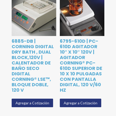
6885-DB |
6795-610D | PC-
CORNING DIGITAL
610D AGITADOR
DRY BATH , DUAL
10″ X 10″ 120V |
BLOCK,120V |
AGITADOR
CALENTADOR DE
CORNING® PC-
BAÑO SECO
610D SUPERIOR DE
DIGITAL
10 X 10 PULGADAS
CORNING® LSE™,
CON PANTALLA
BLOQUE DOBLE,
DIGITAL, 120 V/60
120 V
HZ
Agregar a Cotización
Agregar a Cotización