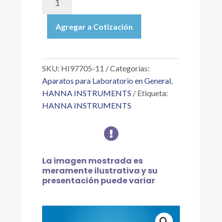
11
|
Agregar a Cotización
ESTÁNDARES
CAL
CHECK
™
SKU:
HI97705-11
Categorías:
PARA
Aparatos para Laboratorio en General
,
SÍLICE
HANNA INSTRUMENTS
Etiqueta:
LR,
HANNA INSTRUMENTS
0.0
Y

1.00
PPM
cantidad
La imagen mostrada es
meramente ilustrativa y su
presentación puede variar