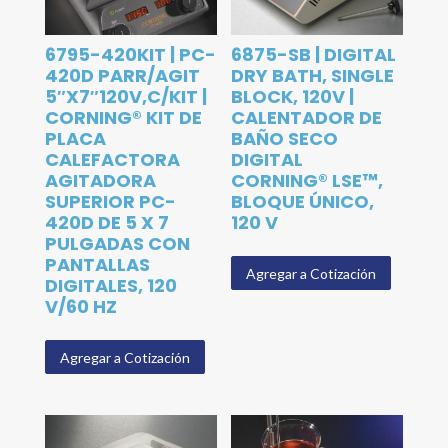
6795-420KIT | PC-
6875-SB | DIGITAL
420D PARR/AGIT
DRY BATH, SINGLE
5″X7″120V,C/KIT |
BLOCK, 120V |
CORNING® KIT DE
CALENTADOR DE
PLACA
BAÑO SECO
CALEFACTORA
DIGITAL
AGITADORA
CORNING® LSE™,
SUPERIOR PC-
BLOQUE ÚNICO,
420D DE 5 X 7
120 V
PULGADAS CON
PANTALLAS
Agregar a Cotización
DIGITALES, 120
V/60 HZ
Agregar a Cotización