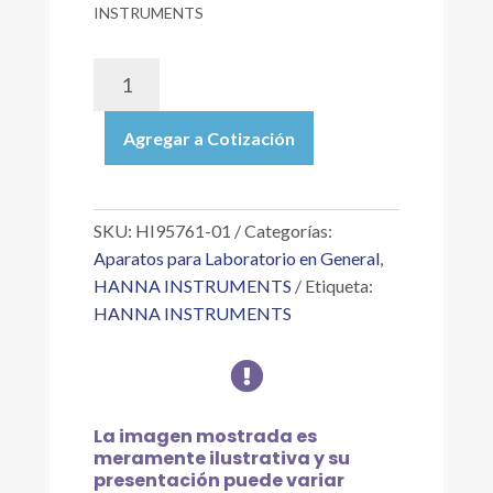
INSTRUMENTS
HI95761-
01
|
Agregar a Cotización
REACTIVOS
PARA
CLORO
TOTAL,
SKU:
HI95761-01
Categorías:
INTERVALO
Aparatos para Laboratorio en General
,
ULTRA
HANNA INSTRUMENTS
Etiqueta:
BAJO,
HANNA INSTRUMENTS
MÉTODO
DEL

DPD,
PARA
100
La imagen mostrada es
PRUEBAS
meramente ilustrativa y su
(CL?
presentación puede variar