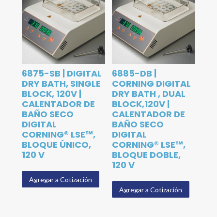
6875-SB | DIGITAL
6885-DB |
DRY BATH, SINGLE
CORNING DIGITAL
BLOCK, 120V |
DRY BATH , DUAL
CALENTADOR DE
BLOCK,120V |
BAÑO SECO
CALENTADOR DE
DIGITAL
BAÑO SECO
CORNING® LSE™,
DIGITAL
BLOQUE ÚNICO,
CORNING® LSE™,
120 V
BLOQUE DOBLE,
120 V
Agregar a Cotización
Agregar a Cotización