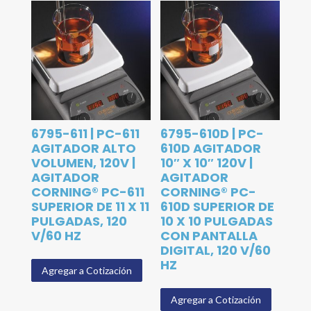
6795-611 | PC-611
6795-610D | PC-
AGITADOR ALTO
610D AGITADOR
VOLUMEN, 120V |
10″ X 10″ 120V |
AGITADOR
AGITADOR
CORNING® PC-611
CORNING® PC-
SUPERIOR DE 11 X 11
610D SUPERIOR DE
PULGADAS, 120
10 X 10 PULGADAS
V/60 HZ
CON PANTALLA
DIGITAL, 120 V/60
HZ
Agregar a Cotización
Agregar a Cotización