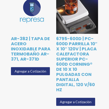
AR-382 | TAPA DE
6795-600D | PC-
ACERO
600D PARRILLA 10″
INOXIDABLE PARA
X 10″ 120V | PLACA
TERMOBAÑO AR-
CALEFACTORA
371, AR-371D
SUPERIOR PC-
600D CORNING®
DE 10 X 10
Agregar a Cotización
PULGADAS CON
PANTALLA
DIGITAL, 120 V/60
HZ
Agregar a Cotización