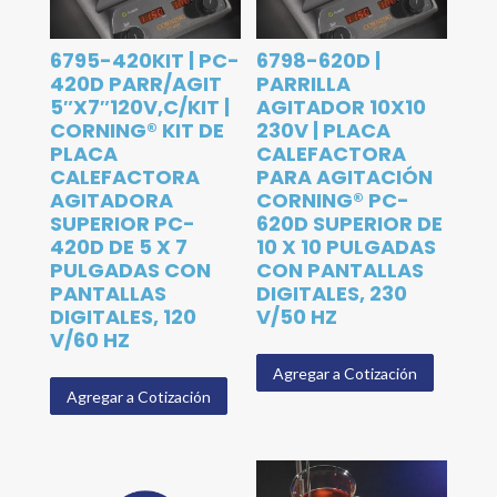
6795-420KIT | PC-
6798-620D |
420D PARR/AGIT
PARRILLA
5″X7″120V,C/KIT |
AGITADOR 10X10
CORNING® KIT DE
230V | PLACA
PLACA
CALEFACTORA
CALEFACTORA
PARA AGITACIÓN
AGITADORA
CORNING® PC-
SUPERIOR PC-
620D SUPERIOR DE
420D DE 5 X 7
10 X 10 PULGADAS
PULGADAS CON
CON PANTALLAS
PANTALLAS
DIGITALES, 230
DIGITALES, 120
V/50 HZ
V/60 HZ
Agregar a Cotización
Agregar a Cotización