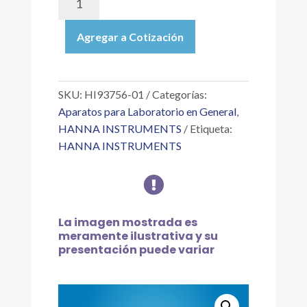
01
|
Agregar a Cotización
REACTIVO
EN
POLVO
PARA
SKU:
HI93756-01
Categorías:
DUREZA
Aparatos para Laboratorio en General
,
DE
HANNA INSTRUMENTS
Etiqueta:
CALCIO,
HANNA INSTRUMENTS
PARA
100

PRUEBAS
cantidad
La imagen mostrada es
meramente ilustrativa y su
presentación puede variar