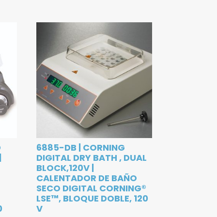
D
6885-DB | CORNING
|
DIGITAL DRY BATH , DUAL
BLOCK,120V |
CALENTADOR DE BAÑO
SECO DIGITAL CORNING®
LSE™, BLOQUE DOBLE, 120
0
V