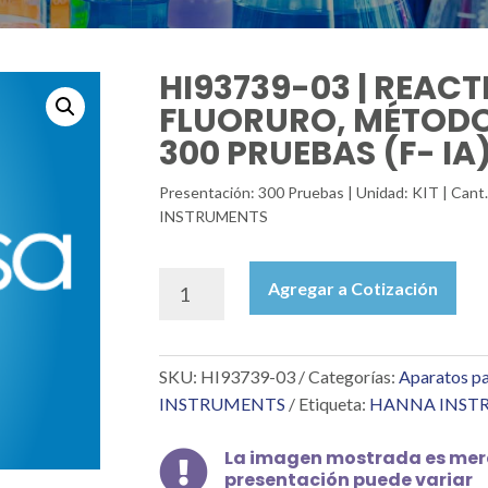
HI93739-03 | REAC
FLUORURO, MÉTODO
300 PRUEBAS (F- IA
Presentación: 300 Pruebas | Unidad: KIT | Cant
INSTRUMENTS
HI93739-
Agregar a Cotización
03
|
REACTIVOS
SKU:
HI93739-03
Categorías:
Aparatos pa
PARA
FLUORURO,
INSTRUMENTS
Etiqueta:
HANNA INST
MÉTODO
SPADNS,
La imagen mostrada es mera

PARA
presentación puede variar