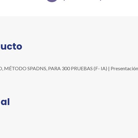
300
PRUEBAS
(F-
IA)
cantidad
ducto
TODO SPADNS, PARA 300 PRUEBAS (F- IA) | Presentación: 300
al