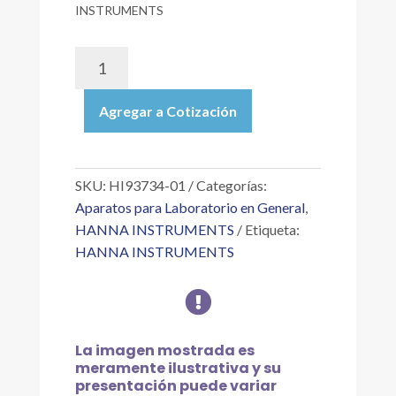
INSTRUMENTS
HI93734-
01
|
Agregar a Cotización
REACTIVOS
EN
POLVO
P/CLORO
SKU:
HI93734-01
Categorías:
LIBRE
Aparatos para Laboratorio en General
,
Y
HANNA INSTRUMENTS
Etiqueta:
TOTAL
HANNA INSTRUMENTS
INTERVALO
ALTO,

MÉTODO
DPD,
100
La imagen mostrada es
PRUEBAS
meramente ilustrativa y su
(CL?
presentación puede variar