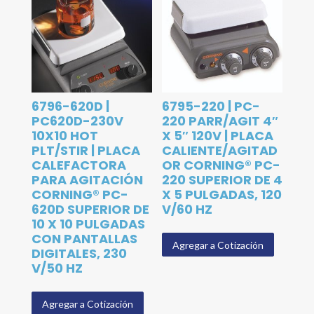
6796-620D |
6795-220 | PC-
PC620D-230V
220 PARR/AGIT 4″
10X10 HOT
X 5″ 120V | PLACA
PLT/STIR | PLACA
CALIENTE/AGITAD
CALEFACTORA
OR CORNING® PC-
PARA AGITACIÓN
220 SUPERIOR DE 4
CORNING® PC-
X 5 PULGADAS, 120
620D SUPERIOR DE
V/60 HZ
10 X 10 PULGADAS
CON PANTALLAS
Agregar a Cotización
DIGITALES, 230
V/50 HZ
Agregar a Cotización