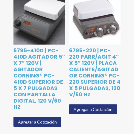
6795-410D | PC-
6795-220 | PC-
410D AGITADOR 5″
220 PARR/AGIT 4″
X 7″ 120V |
X 5″ 120V | PLACA
AGITADOR
CALIENTE/AGITAD
CORNING® PC-
OR CORNING® PC-
410D SUPERIOR DE
220 SUPERIOR DE 4
5 X 7 PULGADAS
X 5 PULGADAS, 120
CON PANTALLA
V/60 HZ
DIGITAL, 120 V/60
HZ
Agregar a Cotización
Agregar a Cotización