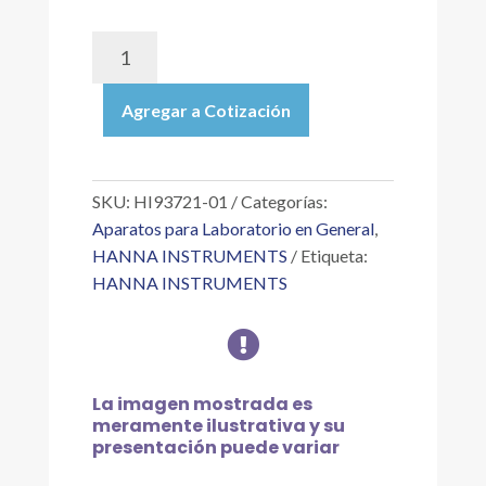
HI93721-
01
|
Agregar a Cotización
REACTIVOS
PARA
HIERRO
INTERVALO
SKU:
HI93721-01
Categorías:
ALTO,
Aparatos para Laboratorio en General
,
MÉTODO
HANNA INSTRUMENTS
Etiqueta:
DE
HANNA INSTRUMENTS
LA
FENANTROLINA,

PARA
100
PRUEBAS
La imagen mostrada es
(FE
meramente ilustrativa y su
IA)
presentación puede variar
cantidad