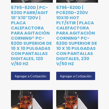
6795-620D | PC-
6796-620D |
620D PARR/AGIT
PC620D-230V
10″X10″120V |
10X10 HOT
PLACA
PLT/STIR | PLACA
CALEFACTORA
CALEFACTORA
PARA AGITACIÓN
PARA AGITACIÓN
CORNING® PC-
CORNING® PC-
620D SUPERIOR DE
620D SUPERIOR DE
10 X 10 PULGADAS
10 X 10 PULGADAS
CON PANTALLAS
CON PANTALLAS
DIGITALES, 120
DIGITALES, 230
V/60 HZ
V/50 HZ
Agregar a Cotización
Agregar a Cotización