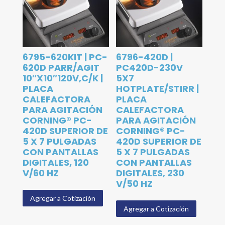
6795-620KIT | PC-
6796-420D |
620D PARR/AGIT
PC420D-230V
10″X10″120V,C/K |
5X7
PLACA
HOTPLATE/STIRR |
CALEFACTORA
PLACA
PARA AGITACIÓN
CALEFACTORA
CORNING® PC-
PARA AGITACIÓN
420D SUPERIOR DE
CORNING® PC-
5 X 7 PULGADAS
420D SUPERIOR DE
CON PANTALLAS
5 X 7 PULGADAS
DIGITALES, 120
CON PANTALLAS
V/60 HZ
DIGITALES, 230
V/50 HZ
Agregar a Cotización
Agregar a Cotización