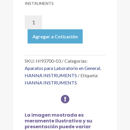
INSTRUMENTS
HI93700-
03
|
Agregar a Cotización
CONJUNTO
DE
REACTIVOS
PARA
SKU:
HI93700-03
Categorías:
AMONIACO
Aparatos para Laboratorio en General
,
INTERVALO
HANNA INSTRUMENTS
Etiqueta:
BAJO,
HANNA INSTRUMENTS
MÉTODO
NESSLER,

PARA
300
PRUEBAS
La imagen mostrada es
(NH3-
meramente ilustrativa y su
N
presentación puede variar