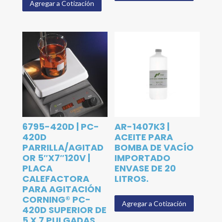
Agregar a Cotización
6795-420D | PC-
AR-1407K3 |
420D
ACEITE PARA
PARRILLA/AGITAD
BOMBA DE VACÍO
OR 5″X7″120V |
IMPORTADO
PLACA
ENVASE DE 20
CALEFACTORA
LITROS.
PARA AGITACIÓN
CORNING® PC-
Agregar a Cotización
420D SUPERIOR DE
5 X 7 PULGADAS