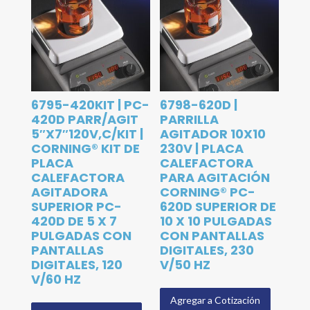
6795-420KIT | PC-
6798-620D |
420D PARR/AGIT
PARRILLA
5″X7″120V,C/KIT |
AGITADOR 10X10
CORNING® KIT DE
230V | PLACA
PLACA
CALEFACTORA
CALEFACTORA
PARA AGITACIÓN
AGITADORA
CORNING® PC-
SUPERIOR PC-
620D SUPERIOR DE
420D DE 5 X 7
10 X 10 PULGADAS
PULGADAS CON
CON PANTALLAS
PANTALLAS
DIGITALES, 230
DIGITALES, 120
V/50 HZ
V/60 HZ
Agregar a Cotización