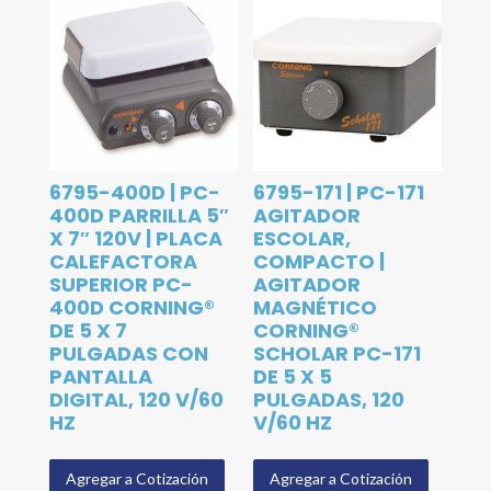
6795-400D | PC-
6795-171 | PC-171
400D PARRILLA 5″
AGITADOR
X 7″ 120V | PLACA
ESCOLAR,
CALEFACTORA
COMPACTO |
SUPERIOR PC-
AGITADOR
400D CORNING®
MAGNÉTICO
DE 5 X 7
CORNING®
PULGADAS CON
SCHOLAR PC-171
PANTALLA
DE 5 X 5
DIGITAL, 120 V/60
PULGADAS, 120
HZ
V/60 HZ
Agregar a Cotización
Agregar a Cotización