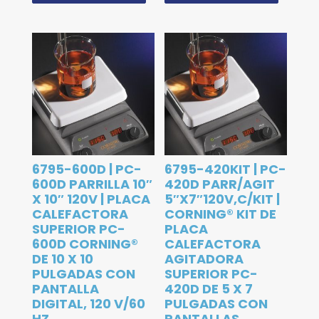
6795-600D | PC-
6795-420KIT | PC-
600D PARRILLA 10″
420D PARR/AGIT
X 10″ 120V | PLACA
5″X7″120V,C/KIT |
CALEFACTORA
CORNING® KIT DE
SUPERIOR PC-
PLACA
600D CORNING®
CALEFACTORA
DE 10 X 10
AGITADORA
PULGADAS CON
SUPERIOR PC-
PANTALLA
420D DE 5 X 7
DIGITAL, 120 V/60
PULGADAS CON
HZ
PANTALLAS