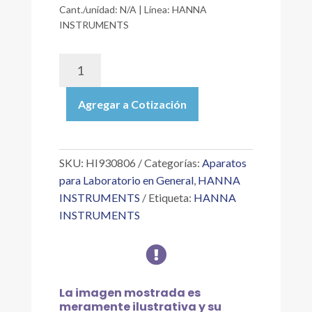
Cant./unidad: N/A | Línea: HANNA
INSTRUMENTS
HI930806
|
DOCUMENTOS
Agregar a Cotización
PARA
CALIFICACIÓN
DEL
DISEÑO,
SKU:
HI930806
Categorías:
Aparatos
INSTALACIÓN,
para Laboratorio en General
,
HANNA
OPERACIÓN
INSTRUMENTS
Etiqueta:
HANNA
Y
INSTRUMENTS
DESEMPEÑO
(DQ/IQ/OQ/PQ)

DEL
HI933
cantidad
La imagen mostrada es
meramente ilustrativa y su