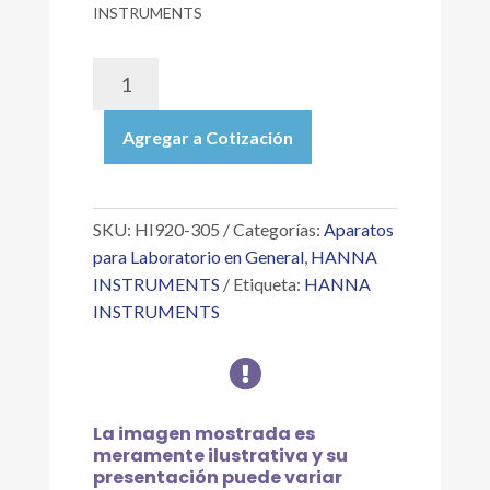
INSTRUMENTS
HI920-
305
|
Agregar a Cotización
ACCESORIO
PARA
SUJETAR
TUBOS
SKU:
HI920-305
Categorías:
Aparatos
DE
para Laboratorio en General
,
HANNA
BOMBA
INSTRUMENTS
Etiqueta:
HANNA
PERISTÁLTICA
INSTRUMENTS
DE
MUESTREADOR

AUTOMÁTICO
HI921
(COLOR
La imagen mostrada es
MARFIL)
meramente ilustrativa y su
cantidad
presentación puede variar