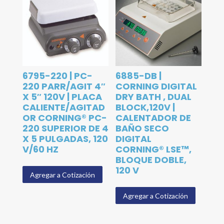
6795-220 | PC-
6885-DB |
220 PARR/AGIT 4″
CORNING DIGITAL
X 5″ 120V | PLACA
DRY BATH , DUAL
CALIENTE/AGITAD
BLOCK,120V |
OR CORNING® PC-
CALENTADOR DE
220 SUPERIOR DE 4
BAÑO SECO
X 5 PULGADAS, 120
DIGITAL
V/60 HZ
CORNING® LSE™,
BLOQUE DOBLE,
120 V
Agregar a Cotización
Agregar a Cotización