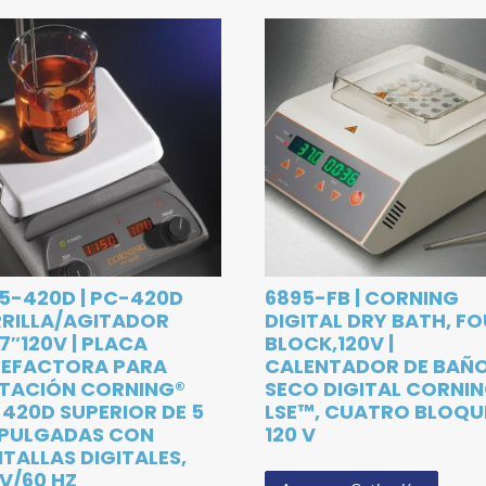
5-420D | PC-420D
6895-FB | CORNING
RILLA/AGITADOR
DIGITAL DRY BATH, F
7″120V | PLACA
BLOCK,120V |
LEFACTORA PARA
CALENTADOR DE BAÑ
TACIÓN CORNING®
SECO DIGITAL CORNI
420D SUPERIOR DE 5
LSE™, CUATRO BLOQU
 PULGADAS CON
120 V
TALLAS DIGITALES,
 V/60 HZ