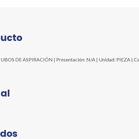
ducto
S DE ASPIRACIÓN | Presentación: N/A | Unidad: PIEZA | Can
al
ados