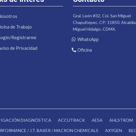
Gral. León #32. Col. San Miguel
Nosotros
Chapultepec. CP: 11850. Alcaldía
Bolsa de Trabajo
Miguel Hidalgo. CDMX.
Login/Registrarme
WhatsApp
Aviso de Privacidad
Oficina
STIGACIÓN DIAGNÓSTICA
ACCUTRACK
AESA
AHLSTROM
RFORMANCE / J.T. BAKER / MACRON CHEMICALS
AXYGEN
BE