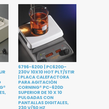
6796-620D | PC620D-
OUR
230V 10X10 HOT PLT/STIR
| PLACA CALEFACTORA
O
PARA AGITACIÓN
NG®
CORNING® PC-620D
ES,
SUPERIOR DE 10 X 10
PULGADAS CON
PANTALLAS DIGITALES,
230 V/50 HZ