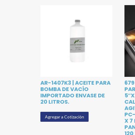
AR-1407K3 | ACEITE PARA
679
BOMBA DE VACÍO
PAR
IMPORTADO ENVASE DE
5″X
20 LITROS.
CA
AGI
PC-
Agregar a Cotización
X 7
PAN
120