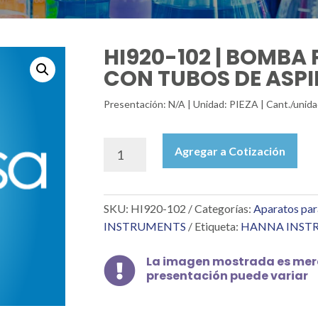
HI920-102 | BOMBA 
CON TUBOS DE ASP
Presentación: N/A | Unidad: PIEZA | Cant./un
HI920-
Agregar a Cotización
102
|
BOMBA
SKU:
HI920-102
Categorías:
Aparatos par
PERISTÁLTICA
CON
INSTRUMENTS
Etiqueta:
HANNA INST
TUBOS
DE
La imagen mostrada es mera

ASPIRACIÓN
presentación puede variar
cantidad