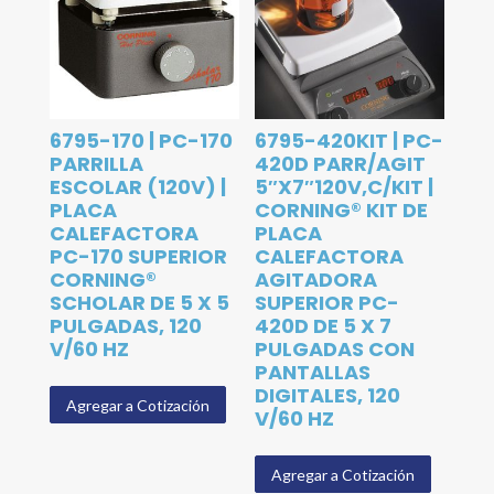
6795-170 | PC-170
6795-420KIT | PC-
PARRILLA
420D PARR/AGIT
ESCOLAR (120V) |
5″X7″120V,C/KIT |
PLACA
CORNING® KIT DE
CALEFACTORA
PLACA
PC-170 SUPERIOR
CALEFACTORA
CORNING®
AGITADORA
SCHOLAR DE 5 X 5
SUPERIOR PC-
PULGADAS, 120
420D DE 5 X 7
V/60 HZ
PULGADAS CON
PANTALLAS
DIGITALES, 120
Agregar a Cotización
V/60 HZ
Agregar a Cotización