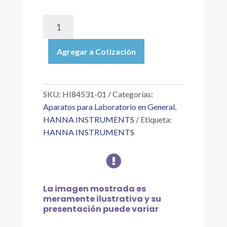
HI84531-
01
|
Agregar a Cotización
MINITITULADOR
DE
ALCALINIDAD
TITULABLE
SKU:
HI84531-01
Categorías:
PARA
Aparatos para Laboratorio en General
,
ANÁLISIS
HANNA INSTRUMENTS
Etiqueta:
DE
HANNA INSTRUMENTS
AGUA,
115

V
cantidad
La imagen mostrada es
meramente ilustrativa y su
presentación puede variar