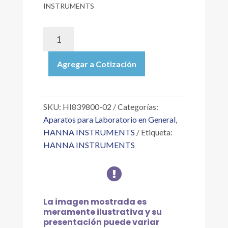
INSTRUMENTS
HI839800-
02
|
Agregar a Cotización
DIGESTOR
DE
TUBOS
P/DQO
SKU:
HI839800-02
Categorías:
CON
Aparatos para Laboratorio en General
,
CAPACIDAD
HANNA INSTRUMENTS
Etiqueta:
DE
HANNA INSTRUMENTS
25
VIALES;

T
DE
REACCIÓN
La imagen mostrada es
105°C
meramente ilustrativa y su
Ó
presentación puede variar