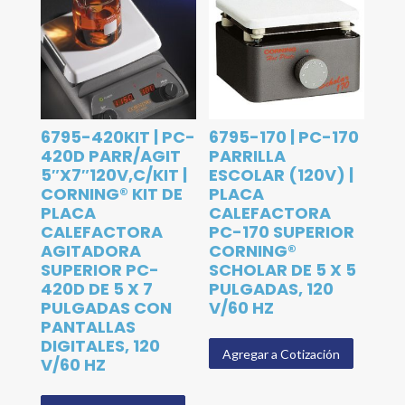
6795-420KIT | PC-
6795-170 | PC-170
420D PARR/AGIT
PARRILLA
5″X7″120V,C/KIT |
ESCOLAR (120V) |
CORNING® KIT DE
PLACA
PLACA
CALEFACTORA
CALEFACTORA
PC-170 SUPERIOR
AGITADORA
CORNING®
SUPERIOR PC-
SCHOLAR DE 5 X 5
420D DE 5 X 7
PULGADAS, 120
PULGADAS CON
V/60 HZ
PANTALLAS
DIGITALES, 120
Agregar a Cotización
V/60 HZ