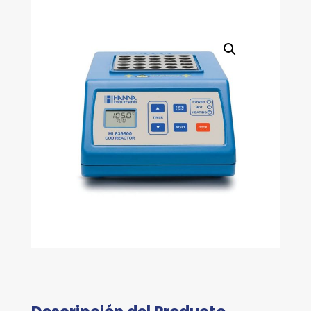
150°C
(221°F
Ó
302°F)
230V
cantidad