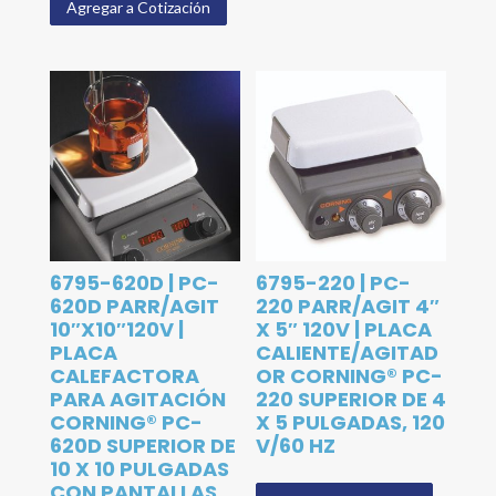
Agregar a Cotización
6795-620D | PC-
6795-220 | PC-
620D PARR/AGIT
220 PARR/AGIT 4″
10″X10″120V |
X 5″ 120V | PLACA
PLACA
CALIENTE/AGITAD
CALEFACTORA
OR CORNING® PC-
PARA AGITACIÓN
220 SUPERIOR DE 4
CORNING® PC-
X 5 PULGADAS, 120
620D SUPERIOR DE
V/60 HZ
10 X 10 PULGADAS
CON PANTALLAS