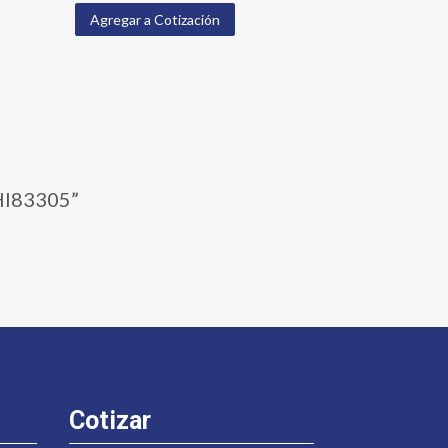
Agregar a Cotización
HI83305”
Cotizar