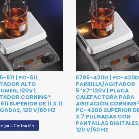
5-611 | PC-611
6795-420D | PC-420
ITADOR ALTO
PARRILLA/AGITADOR
UMEN, 120V |
5″X7″120V | PLACA
ITADOR CORNING®
CALEFACTORA PARA
611 SUPERIOR DE 11 X 11
AGITACIÓN CORNING
GADAS, 120 V/60 HZ
PC-420D SUPERIOR DE
X 7 PULGADAS CON
PANTALLAS DIGITALES
egar a Cotización
120 V/60 HZ