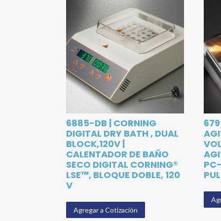
6885-DB | CORNING
679
DIGITAL DRY BATH , DUAL
AG
BLOCK,120V |
VOL
CALENTADOR DE BAÑO
AG
SECO DIGITAL CORNING®
PC-
LSE™, BLOQUE DOBLE, 120
PUL
V
Agr
Agregar a Cotización