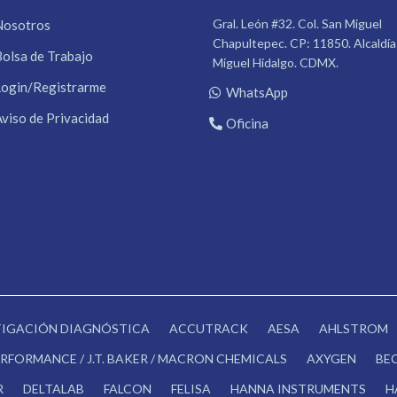
Gral. León #32. Col. San Miguel
Nosotros
Chapultepec. CP: 11850. Alcaldía
Bolsa de Trabajo
Miguel Hidalgo. CDMX.
Login/Registrarme
WhatsApp
Aviso de Privacidad
Oficina
STIGACIÓN DIAGNÓSTICA
ACCUTRACK
AESA
AHLSTROM
RFORMANCE / J.T. BAKER / MACRON CHEMICALS
AXYGEN
BE
R
DELTALAB
FALCON
FELISA
HANNA INSTRUMENTS
H