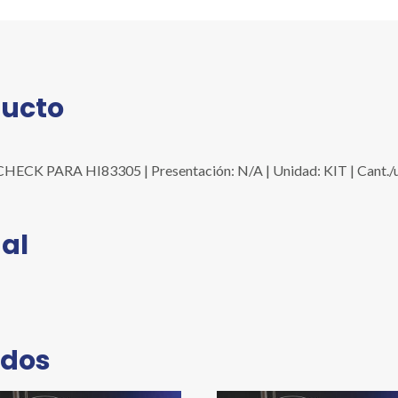
ducto
K PARA HI83305 | Presentación: N/A | Unidad: KIT | Cant.
al
ados