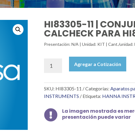
HI83305-11 | CONJ
CALCHECK PARA HI
Presentación: N/A | Unidad: KIT | Cant./unid
HI83305-
Agregar a Cotización
11
|
CONJUNTO
SKU:
HI83305-11
Categorías:
Aparatos pa
DE
CELDAS
INSTRUMENTS
Etiqueta:
HANNA INST
CALCHECK
PARA
La imagen mostrada es mera

HI83305
presentación puede variar
cantidad