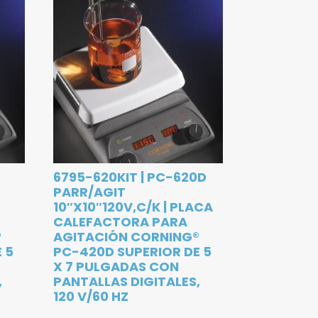
D
6795-620KIT | PC-620D
PARR/AGIT
10″X10″120V,C/K | PLACA
CALEFACTORA PARA
®
AGITACIÓN CORNING®
 5
PC-420D SUPERIOR DE 5
X 7 PULGADAS CON
,
PANTALLAS DIGITALES,
120 V/60 HZ