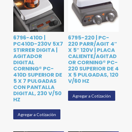
6796-410D |
6795-220 | PC-
PC410D-230V 5X7
220 PARR/AGIT 4″
STIRRER DIGITA |
X 5″ 120V | PLACA
AGITADOR
CALIENTE/AGITAD
DIGITAL
OR CORNING® PC-
CORNING® PC-
220 SUPERIOR DE 4
410D SUPERIOR DE
X 5 PULGADAS, 120
5 X 7 PULGADAS
V/60 HZ
CON PANTALLA
DIGITAL, 230 V/50
Agregar a Cotización
HZ
Agregar a Cotización