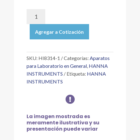
HI8314-
1
|
Agregar a Cotización
MEDIDOR
ANALÓGICO
PH/MV/
°C,
SKU:
HI8314-1
Categorías:
Aparatos
CON
para Laboratorio en General
,
HANNA
ELECTRODO
INSTRUMENTS
Etiqueta:
HANNA
HI1217-
INSTRUMENTS
1,
PH

0.00
A
14.00
La imagen mostrada es
PH,
meramente ilustrativa y su
MV
presentación puede variar
±1,999