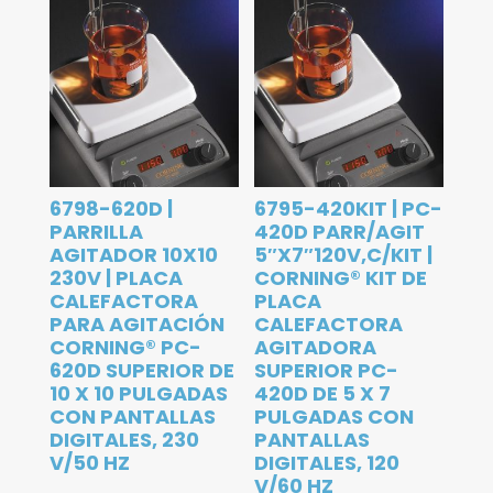
6798-620D |
6795-420KIT | PC-
PARRILLA
420D PARR/AGIT
AGITADOR 10X10
5″X7″120V,C/KIT |
230V | PLACA
CORNING® KIT DE
CALEFACTORA
PLACA
PARA AGITACIÓN
CALEFACTORA
CORNING® PC-
AGITADORA
620D SUPERIOR DE
SUPERIOR PC-
10 X 10 PULGADAS
420D DE 5 X 7
CON PANTALLAS
PULGADAS CON
DIGITALES, 230
PANTALLAS
V/50 HZ
DIGITALES, 120
V/60 HZ