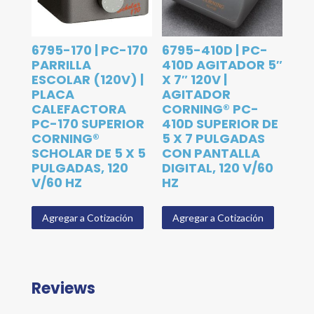
6795-170 | PC-170
6795-410D | PC-
PARRILLA
410D AGITADOR 5″
ESCOLAR (120V) |
X 7″ 120V |
PLACA
AGITADOR
CALEFACTORA
CORNING® PC-
PC-170 SUPERIOR
410D SUPERIOR DE
CORNING®
5 X 7 PULGADAS
SCHOLAR DE 5 X 5
CON PANTALLA
PULGADAS, 120
DIGITAL, 120 V/60
V/60 HZ
HZ
Agregar a Cotización
Agregar a Cotización
Reviews