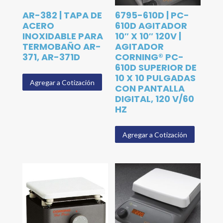
AR-382 | TAPA DE
6795-610D | PC-
ACERO
610D AGITADOR
INOXIDABLE PARA
10″ X 10″ 120V |
TERMOBAÑO AR-
AGITADOR
371, AR-371D
CORNING® PC-
610D SUPERIOR DE
10 X 10 PULGADAS
Agregar a Cotización
CON PANTALLA
DIGITAL, 120 V/60
HZ
Agregar a Cotización