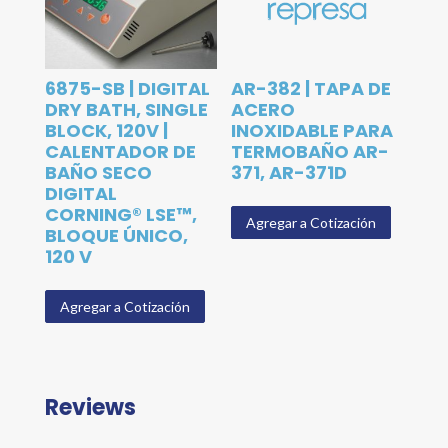
6875-SB | DIGITAL
AR-382 | TAPA DE
DRY BATH, SINGLE
ACERO
BLOCK, 120V |
INOXIDABLE PARA
CALENTADOR DE
TERMOBAÑO AR-
BAÑO SECO
371, AR-371D
DIGITAL
CORNING® LSE™,
Agregar a Cotización
BLOQUE ÚNICO,
120 V
Agregar a Cotización
Reviews