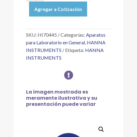
SOLUCIÓN
Agregar a Cotización
DE
ÁCIDO
NÍTRICO
1M,
SKU:
HI70445
Categorías:
Aparatos
500
para Laboratorio en General
,
HANNA
ML
INSTRUMENTS
Etiqueta:
HANNA
cantidad
INSTRUMENTS

La imagen mostrada es
meramente ilustrativa y su
presentación puede variar