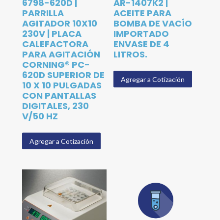
6798-620D |
AR-1407K2 |
PARRILLA
ACEITE PARA
AGITADOR 10X10
BOMBA DE VACÍO
230V | PLACA
IMPORTADO
CALEFACTORA
ENVASE DE 4
PARA AGITACIÓN
LITROS.
CORNING® PC-
620D SUPERIOR DE
Agregar a Cotización
10 X 10 PULGADAS
CON PANTALLAS
DIGITALES, 230
V/50 HZ
Agregar a Cotización