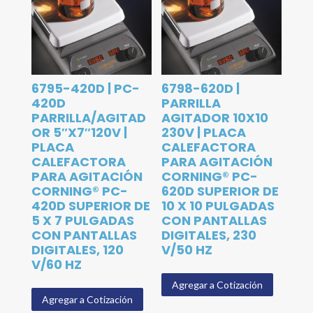
6795-420D | PC-
6798-620D |
420D
PARRILLA
PARRILLA/AGITAD
AGITADOR 10X10
OR 5″X7″120V |
230V | PLACA
PLACA
CALEFACTORA
CALEFACTORA
PARA AGITACIÓN
PARA AGITACIÓN
CORNING® PC-
CORNING® PC-
620D SUPERIOR DE
420D SUPERIOR DE
10 X 10 PULGADAS
5 X 7 PULGADAS
CON PANTALLAS
CON PANTALLAS
DIGITALES, 230
DIGITALES, 120
V/50 HZ
V/60 HZ
Agregar a Cotización
Agregar a Cotización