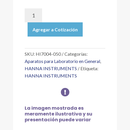
HI7004-
050
|
Agregar a Cotización
SOLUCIÓN
DE
CALIBRACIÓN
GROLINE
SKU:
HI7004-050
Categorías:
DE
Aparatos para Laboratorio en General
,
PH
HANNA INSTRUMENTS
Etiqueta:
4.01,
HANNA INSTRUMENTS
CON
CERTIFICADO

DE
ANÁLISIS,
500
La imagen mostrada es
ML
meramente ilustrativa y su
cantidad
presentación puede variar