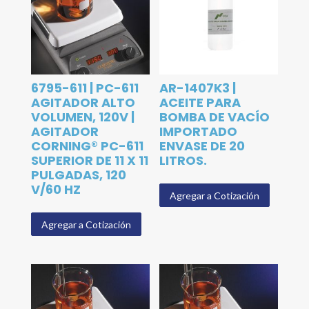
6795-611 | PC-611
AR-1407K3 |
AGITADOR ALTO
ACEITE PARA
VOLUMEN, 120V |
BOMBA DE VACÍO
AGITADOR
IMPORTADO
CORNING® PC-611
ENVASE DE 20
SUPERIOR DE 11 X 11
LITROS.
PULGADAS, 120
V/60 HZ
Agregar a Cotización
Agregar a Cotización