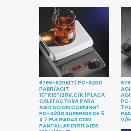
6795-620KIT | PC-620D
679
PARR/AGIT
AGI
10″X10″120V,C/K | PLACA
AG
CALEFACTORA PARA
PC-
AGITACIÓN CORNING®
7 P
PC-420D SUPERIOR DE 5
PAN
X 7 PULGADAS CON
V/6
PANTALLAS DIGITALES,