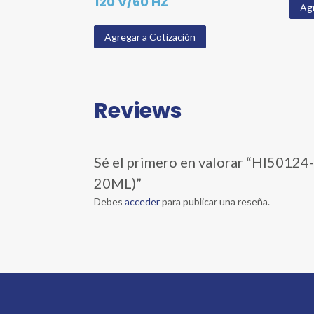
120 V/60 HZ
Agr
Agregar a Cotización
Reviews
Sé el primero en valorar “HI501
20ML)”
Debes
acceder
para publicar una reseña.