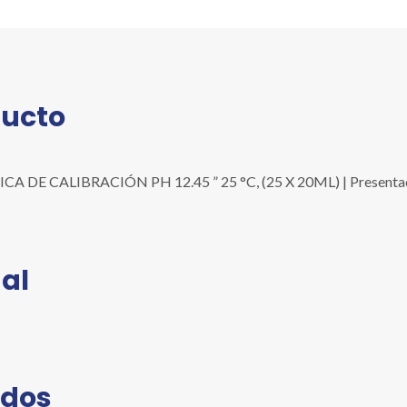
12.45
"
25
°C,
(25
ducto
X
20ML)
cantidad
E CALIBRACIÓN PH 12.45 ” 25 °C, (25 X 20ML) | Presentación:
al
ados