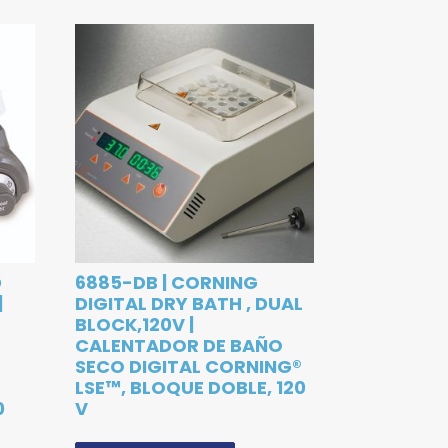
D
6885-DB | CORNING
|
DIGITAL DRY BATH , DUAL
BLOCK,120V |
CALENTADOR DE BAÑO
SECO DIGITAL CORNING®
LSE™, BLOQUE DOBLE, 120
0
V