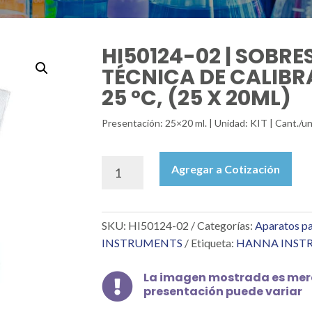
HI50124-02 | SOBRE
TÉCNICA DE CALIBRA
25 °C, (25 X 20ML)
Presentación: 25×20 ml. | Unidad: KIT | Cant
HI50124-
Agregar a Cotización
02
|
SOBRES
SKU:
HI50124-02
Categorías:
Aparatos pa
DE
SOLUCIÓN
INSTRUMENTS
Etiqueta:
HANNA INST
TÉCNICA
DE
La imagen mostrada es mera

CALIBRACIÓN
presentación puede variar
PH