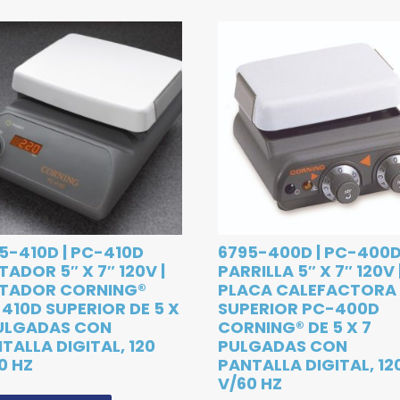
5-410D | PC-410D
6795-400D | PC-400
TADOR 5″ X 7″ 120V |
PARRILLA 5″ X 7″ 120V 
ITADOR CORNING®
PLACA CALEFACTORA
410D SUPERIOR DE 5 X
SUPERIOR PC-400D
ULGADAS CON
CORNING® DE 5 X 7
TALLA DIGITAL, 120
PULGADAS CON
0 HZ
PANTALLA DIGITAL, 12
V/60 HZ