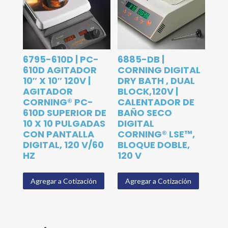
6795-610D | PC-
6885-DB |
610D AGITADOR
CORNING DIGITAL
10″ X 10″ 120V |
DRY BATH , DUAL
AGITADOR
BLOCK,120V |
CORNING® PC-
CALENTADOR DE
610D SUPERIOR DE
BAÑO SECO
10 X 10 PULGADAS
DIGITAL
CON PANTALLA
CORNING® LSE™,
DIGITAL, 120 V/60
BLOQUE DOBLE,
HZ
120 V
Agregar a Cotización
Agregar a Cotización