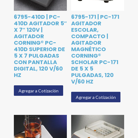
6795-410D | PC-
6795-171 | PC-171
410D AGITADOR 5″
AGITADOR
X 7″ 120V |
ESCOLAR,
AGITADOR
COMPACTO |
CORNING® PC-
AGITADOR
410D SUPERIOR DE
MAGNÉTICO
5 X 7 PULGADAS
CORNING®
CON PANTALLA
SCHOLAR PC-171
DIGITAL, 120 V/60
DE 5 X 5
HZ
PULGADAS, 120
V/60 HZ
Agregar a Cotización
Agregar a Cotización