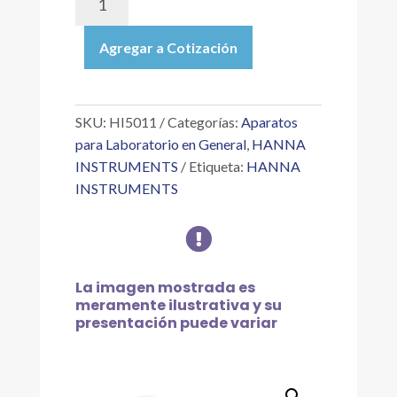
|
SOLUCIÓN
Agregar a Cotización
TÉCNICA
DE
CALIBRACIÓN
PH
SKU:
HI5011
Categorías:
Aparatos
11.00
para Laboratorio en General
,
HANNA
"
INSTRUMENTS
Etiqueta:
HANNA
25
INSTRUMENTS
°C,
500

ML
cantidad
La imagen mostrada es
meramente ilustrativa y su
presentación puede variar