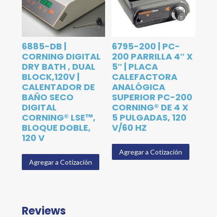
6885-DB |
6795-200 | PC-
CORNING DIGITAL
200 PARRILLA 4″ X
DRY BATH , DUAL
5″ | PLACA
BLOCK,120V |
CALEFACTORA
CALENTADOR DE
ANALÓGICA
BAÑO SECO
SUPERIOR PC-200
DIGITAL
CORNING® DE 4 X
CORNING® LSE™,
5 PULGADAS, 120
BLOQUE DOBLE,
V/60 HZ
120 V
Agregar a Cotización
Agregar a Cotización
Reviews