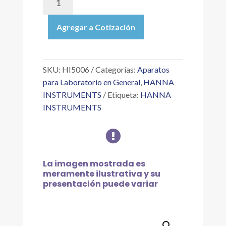
|
SOLUCIÓN
Agregar a Cotización
TÉCNICA
DE
CALIBRACIÓN
PH
SKU:
HI5006
Categorías:
Aparatos
6.00
para Laboratorio en General
,
HANNA
"
INSTRUMENTS
Etiqueta:
HANNA
25
INSTRUMENTS
°C,
500

ML
cantidad
La imagen mostrada es
meramente ilustrativa y su
presentación puede variar