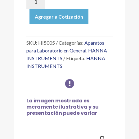
|
SOLUCIÓN
Agregar a Cotización
TÉCNICA
DE
CALIBRACIÓN
PH
SKU:
HI5005
Categorías:
Aparatos
5.00
para Laboratorio en General
,
HANNA
"
INSTRUMENTS
Etiqueta:
HANNA
25
INSTRUMENTS
°C,
500

ML
cantidad
La imagen mostrada es
meramente ilustrativa y su
presentación puede variar