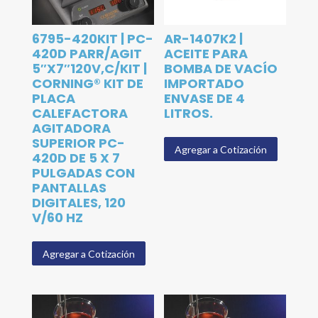
6795-420KIT | PC-
AR-1407K2 |
420D PARR/AGIT
ACEITE PARA
5″X7″120V,C/KIT |
BOMBA DE VACÍO
CORNING® KIT DE
IMPORTADO
PLACA
ENVASE DE 4
CALEFACTORA
LITROS.
AGITADORA
SUPERIOR PC-
Agregar a Cotización
420D DE 5 X 7
PULGADAS CON
PANTALLAS
DIGITALES, 120
V/60 HZ
Agregar a Cotización