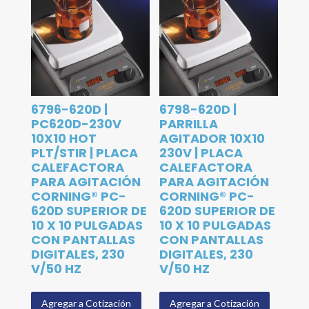
6796-620D |
6798-620D |
PC620D-230V
PARRILLA
10X10 HOT
AGITADOR 10X10
PLT/STIR | PLACA
230V | PLACA
CALEFACTORA
CALEFACTORA
PARA AGITACIÓN
PARA AGITACIÓN
CORNING® PC-
CORNING® PC-
620D SUPERIOR DE
620D SUPERIOR DE
10 X 10 PULGADAS
10 X 10 PULGADAS
CON PANTALLAS
CON PANTALLAS
DIGITALES, 230
DIGITALES, 230
V/50 HZ
V/50 HZ
Agregar a Cotización
Agregar a Cotización