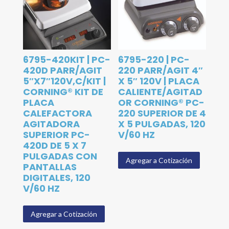
6795-420KIT | PC-
6795-220 | PC-
420D PARR/AGIT
220 PARR/AGIT 4″
5″X7″120V,C/KIT |
X 5″ 120V | PLACA
CORNING® KIT DE
CALIENTE/AGITAD
PLACA
OR CORNING® PC-
CALEFACTORA
220 SUPERIOR DE 4
AGITADORA
X 5 PULGADAS, 120
SUPERIOR PC-
V/60 HZ
420D DE 5 X 7
PULGADAS CON
Agregar a Cotización
PANTALLAS
DIGITALES, 120
V/60 HZ
Agregar a Cotización