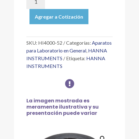
52
|
Agregar a Cotización
REEMPLAZO
DE
MEMBRANA
PARA
SKU:
HI4000-52
Categorías:
Aparatos
ISE
para Laboratorio en General
,
HANNA
DE
INSTRUMENTS
Etiqueta:
HANNA
AMONIO
INSTRUMENTS
cantidad

La imagen mostrada es
meramente ilustrativa y su
presentación puede variar